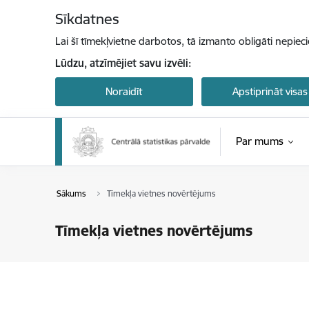
Pāriet uz lapas saturu
Sīkdatnes
Lai šī tīmekļvietne darbotos, tā izmanto obligāti nepiec
Lūdzu, atzīmējiet savu izvēli:
Noraidīt
Apstiprināt visas
Par mums
Sākums
Tīmekļa vietnes novērtējums
Tīmekļa vietnes novērtējums