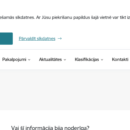
iešamās sīkdatnes. Ar Jūsu piekrišanu papildus šajā vietnē var tikt i
Pārvaldīt sīkdatnes
(Ārējā saite)
Pakalpojumi
Aktualitātes
Klasifikācijas
Kontakti
Vai šī informācija bija noderīga?