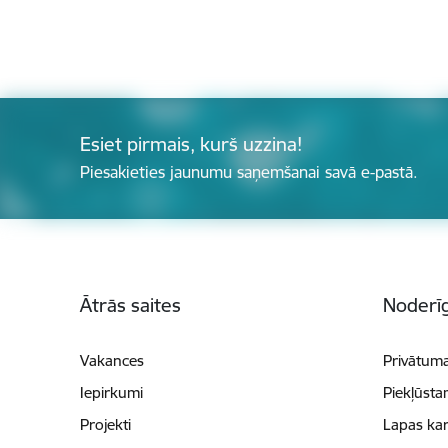
Esiet pirmais, kurš uzzina!
Piesakieties jaunumu saņemšanai savā e-pastā.
Kājene
Ātrās saites
Noderīg
Vakances
Privātuma
Iepirkumi
Piekļūsta
Projekti
Lapas kar