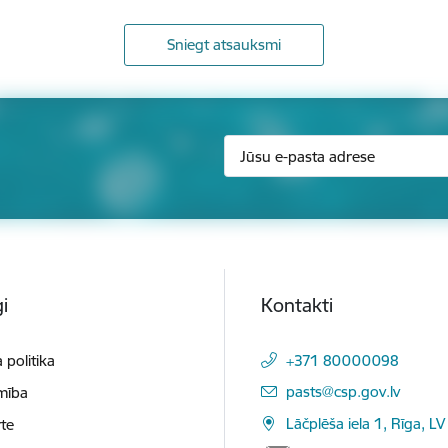
Sniegt atsauksmi
i
Kontakti
 politika
+371 80000098
E-pasts:
pasts@csp.gov.lv
mība
Lāčplēša iela 1, Rīga, LV
te