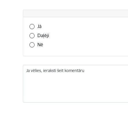
Vai šī informācija bija noderīga?
Jā
Daļēji
Nē
Ja vēlies, ieraksti šeit komentāru