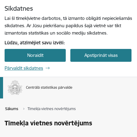
Pāriet uz lapas saturu
Sīkdatnes
Spied
lai meklētu
Enter
Lai šī tīmekļvietne darbotos, tā izmanto obligāti nepieciešamās
sīkdatnes. Ar Jūsu piekrišanu papildus šajā vietnē var tikt
izmantotas statistikas un sociālo mediju sīkdatnes.
Lūdzu, atzīmējiet savu izvēli:
Noraidīt
Apstiprināt visas
Pārvaldīt sīkdatnes
Sākums
Tīmekļa vietnes novērtējums
Tīmekļa vietnes novērtējums