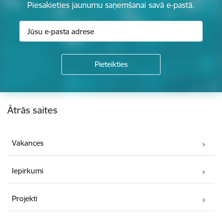
Piesakieties jaunumu saņemšanai savā e-pastā.
Kājene
Ātrās saites
Vakances
Iepirkumi
Projekti