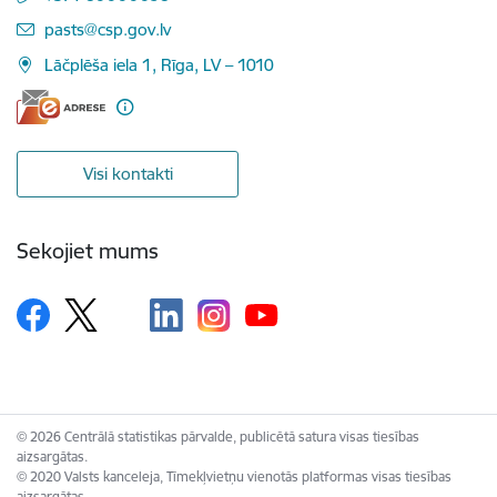
E-pasts:
pasts@csp.gov.lv
Lāčplēša iela 1, Rīga, LV – 1010
Visi kontakti
Sekojiet mums
© 2026 Centrālā statistikas pārvalde, publicētā satura visas tiesības
aizsargātas.
© 2020 Valsts kanceleja, Tīmekļvietņu vienotās platformas visas tiesības
aizsargātas.