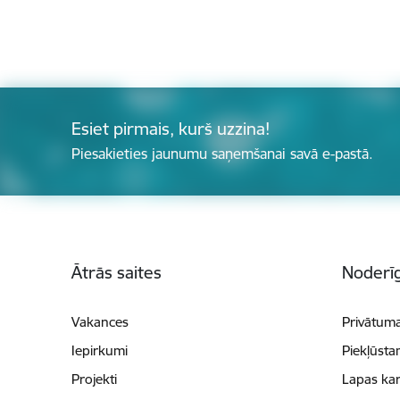
Esiet pirmais, kurš uzzina!
Piesakieties jaunumu saņemšanai savā e-pastā.
Kājene
Ātrās saites
Noderīg
Vakances
Privātuma
Iepirkumi
Piekļūsta
Projekti
Lapas kar