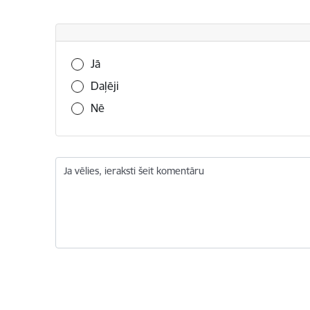
Vai šī informācija bija noderīga?
Jā
Daļēji
Nē
Ja vēlies, ieraksti šeit komentāru