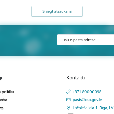
Sniegt atsauksmi
i
Kontakti
 politika
+371 80000098
E-pasts:
pasts@csp.gov.lv
mība
Lāčplēša iela 1, Rīga, LV
te