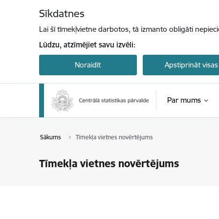
Pāriet uz lapas saturu
Sīkdatnes
Lai šī tīmekļvietne darbotos, tā izmanto obligāti nepiec
Lūdzu, atzīmējiet savu izvēli:
Noraidīt
Apstiprināt visas
Par mums
Sākums
Tīmekļa vietnes novērtējums
Tīmekļa vietnes novērtējums