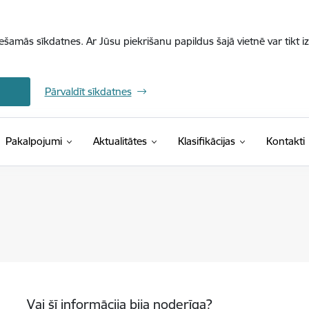
iešamās sīkdatnes. Ar Jūsu piekrišanu papildus šajā vietnē var tikt i
Pārvaldīt sīkdatnes
(Ārējā saite)
Pakalpojumi
Aktualitātes
Klasifikācijas
Kontakti
Vai šī informācija bija noderīga?