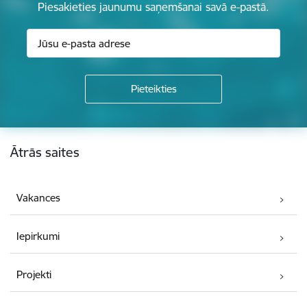
Piesakieties jaunumu saņemšanai savā e-pastā.
Kājene
Ātrās saites
Vakances
Iepirkumi
Projekti