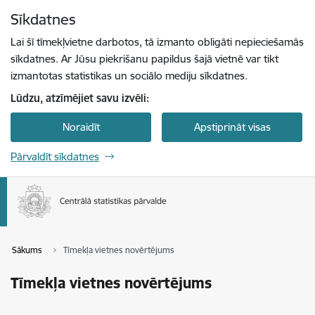
Pāriet uz lapas saturu
Sīkdatnes
Spied
lai meklētu
Enter
Lai šī tīmekļvietne darbotos, tā izmanto obligāti nepieciešamās
sīkdatnes. Ar Jūsu piekrišanu papildus šajā vietnē var tikt
izmantotas statistikas un sociālo mediju sīkdatnes.
Lūdzu, atzīmējiet savu izvēli:
Noraidīt
Apstiprināt visas
Pārvaldīt sīkdatnes
Sākums
Tīmekļa vietnes novērtējums
Tīmekļa vietnes novērtējums