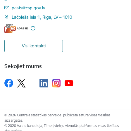
E-pasts:
pasts@csp.gov.lv
Lāčplēša iela 1, Rīga, LV – 1010
Visi kontakti
Sekojiet mums
© 2026 Centrālā statistikas pārvalde, publicētā satura visas tiesības
aizsargātas.
© 2020 Valsts kanceleja, Tīmekļvietņu vienotās platformas visas tiesības
aizsargātas.