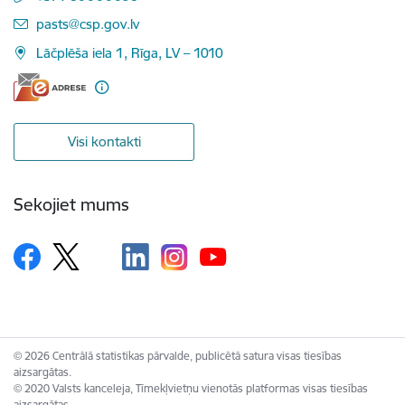
E-pasts:
pasts@csp.gov.lv
Lāčplēša iela 1, Rīga, LV – 1010
Visi kontakti
Sekojiet mums
© 2026 Centrālā statistikas pārvalde, publicētā satura visas tiesības
aizsargātas.
© 2020 Valsts kanceleja, Tīmekļvietņu vienotās platformas visas tiesības
aizsargātas.