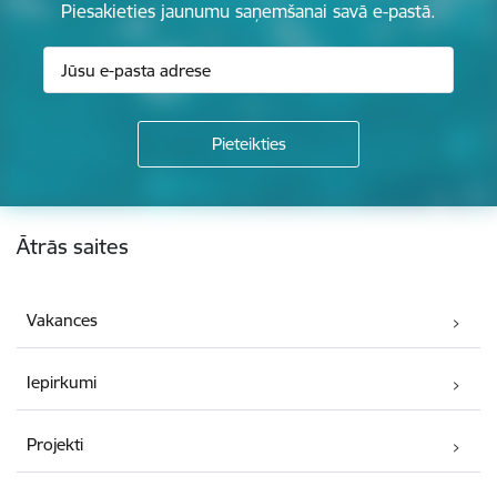
Piesakieties jaunumu saņemšanai savā e-pastā.
Kājene
Ātrās saites
Vakances
Iepirkumi
Projekti