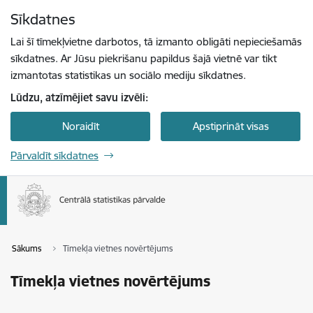
Pāriet uz lapas saturu
Sīkdatnes
Spied
lai meklētu
Enter
Lai šī tīmekļvietne darbotos, tā izmanto obligāti nepieciešamās
sīkdatnes. Ar Jūsu piekrišanu papildus šajā vietnē var tikt
izmantotas statistikas un sociālo mediju sīkdatnes.
Lūdzu, atzīmējiet savu izvēli:
Noraidīt
Apstiprināt visas
Pārvaldīt sīkdatnes
Sākums
Tīmekļa vietnes novērtējums
Tīmekļa vietnes novērtējums