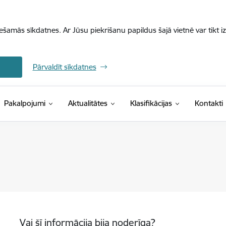
iešamās sīkdatnes. Ar Jūsu piekrišanu papildus šajā vietnē var tikt i
Pārvaldīt sīkdatnes
(Ārējā saite)
Pakalpojumi
Aktualitātes
Klasifikācijas
Kontakti
Vai šī informācija bija noderīga?