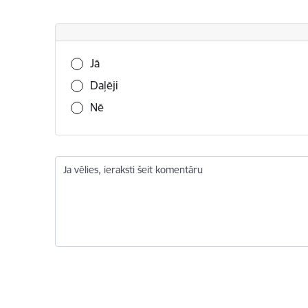
Vai šī informācija bija noderīga?
Jā
Daļēji
Nē
Ja vēlies, ieraksti šeit komentāru