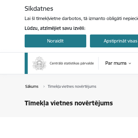
Pāriet uz lapas saturu
Sīkdatnes
Lai šī tīmekļvietne darbotos, tā izmanto obligāti nepiec
Lūdzu, atzīmējiet savu izvēli:
Noraidīt
Apstiprināt visas
Par mums
Sākums
Tīmekļa vietnes novērtējums
Tīmekļa vietnes novērtējums