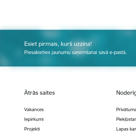
Esiet pirmais, kurš uzzina!
Piesakieties jaunumu saņemšanai savā e-pastā.
Kājene
Ātrās saites
Noderīg
Vakances
Privātuma
Iepirkumi
Piekļūsta
Projekti
Lapas kar