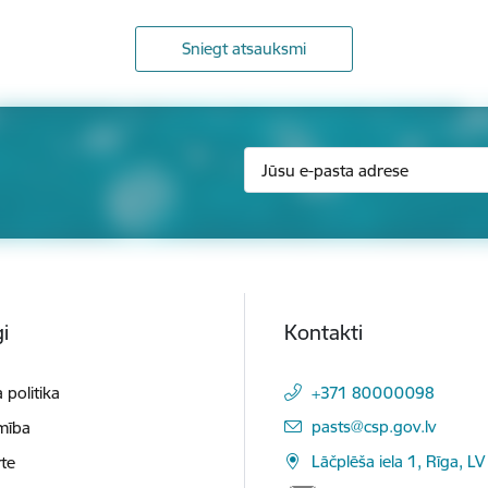
Sniegt atsauksmi
i
Kontakti
 politika
+371 80000098
E-pasts:
pasts@csp.gov.lv
mība
Lāčplēša iela 1, Rīga, LV
te