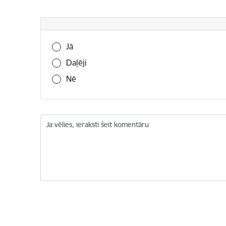
Vai šī informācija bija noderīga?
Jā
Daļēji
Nē
Ja vēlies, ieraksti šeit komentāru