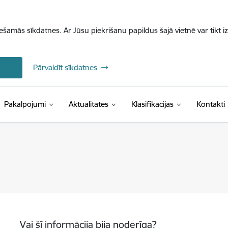
iešamās sīkdatnes. Ar Jūsu piekrišanu papildus šajā vietnē var tikt i
Pārvaldīt sīkdatnes
(Ārējā saite)
Pakalpojumi
Aktualitātes
Klasifikācijas
Kontakti
Vai šī informācija bija noderīga?