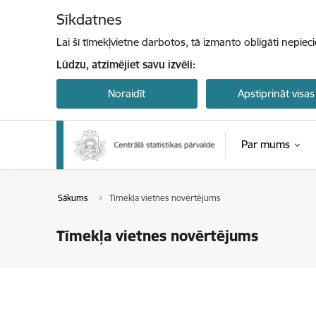
Pāriet uz lapas saturu
Sīkdatnes
Lai šī tīmekļvietne darbotos, tā izmanto obligāti nepiec
Lūdzu, atzīmējiet savu izvēli:
Noraidīt
Apstiprināt visas
Par mums
Sākums
Tīmekļa vietnes novērtējums
Tīmekļa vietnes novērtējums