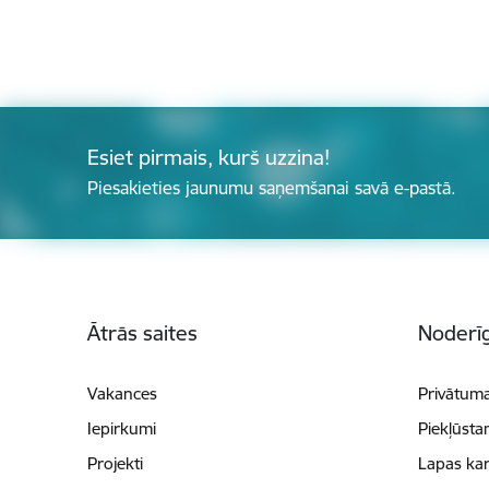
Esiet pirmais, kurš uzzina!
Piesakieties jaunumu saņemšanai savā e-pastā.
Kājene
Ātrās saites
Noderīg
Vakances
Privātuma
Iepirkumi
Piekļūsta
Projekti
Lapas kar