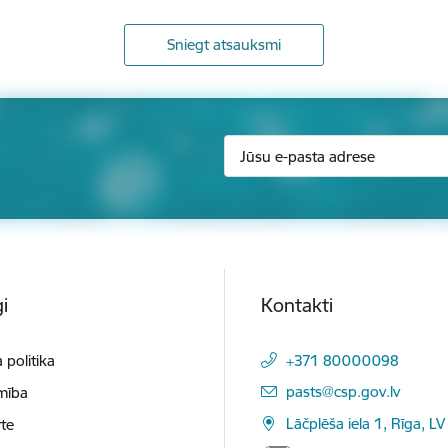
Sniegt atsauksmi
i
Kontakti
 politika
+371 80000098
E-pasts:
pasts@csp.gov.lv
mība
Lāčplēša iela 1, Rīga, LV
te