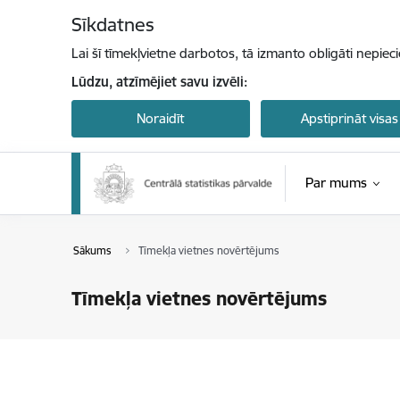
Pāriet uz lapas saturu
Sīkdatnes
Lai šī tīmekļvietne darbotos, tā izmanto obligāti nepiec
Lūdzu, atzīmējiet savu izvēli:
Noraidīt
Apstiprināt visas
Par mums
Sākums
Tīmekļa vietnes novērtējums
Tīmekļa vietnes novērtējums