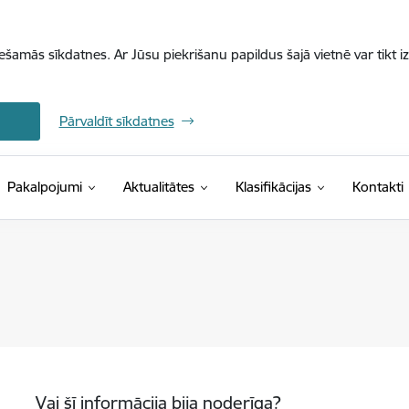
iešamās sīkdatnes. Ar Jūsu piekrišanu papildus šajā vietnē var tikt i
Pārvaldīt sīkdatnes
(Ārējā saite)
Pakalpojumi
Aktualitātes
Klasifikācijas
Kontakti
Vai šī informācija bija noderīga?