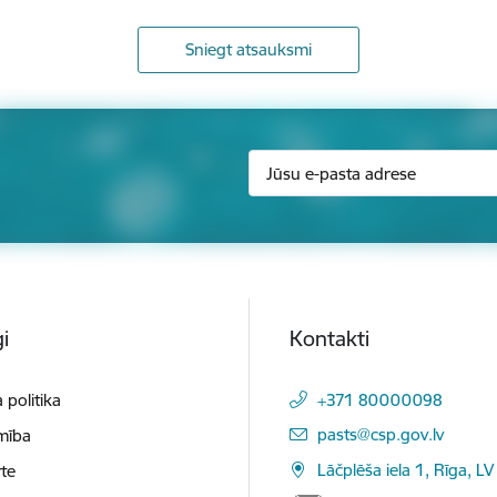
Sniegt atsauksmi
i
Kontakti
 politika
+371 80000098
E-pasts:
pasts@csp.gov.lv
mība
Lāčplēša iela 1, Rīga, LV
te