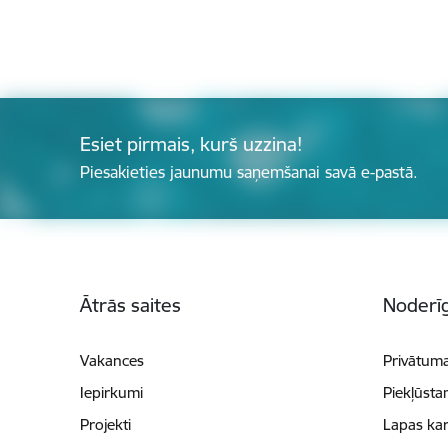
Esiet pirmais, kurš uzzina!
Piesakieties jaunumu saņemšanai savā e-pastā.
Kājene
Ātrās saites
Noderīg
Vakances
Privātuma
Iepirkumi
Piekļūsta
Projekti
Lapas kar