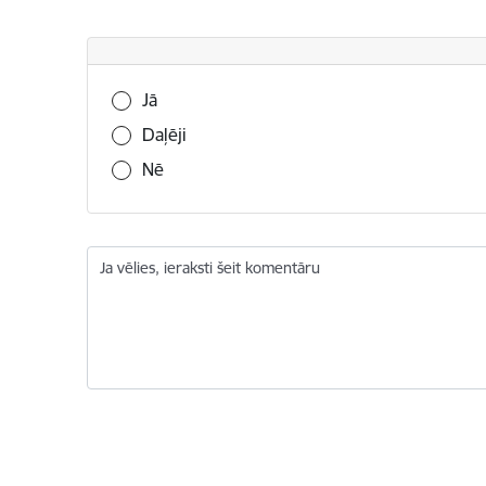
Vai šī informācija bija noderīga?
Jā
Daļēji
Nē
Ja vēlies, ieraksti šeit komentāru