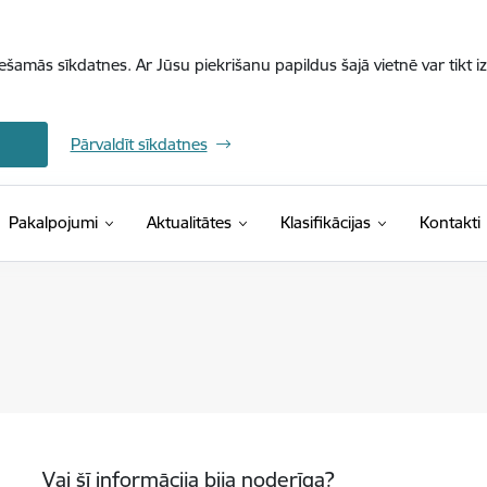
iešamās sīkdatnes. Ar Jūsu piekrišanu papildus šajā vietnē var tikt i
Pārvaldīt sīkdatnes
(Ārējā saite)
Pakalpojumi
Aktualitātes
Klasifikācijas
Kontakti
Vai šī informācija bija noderīga?