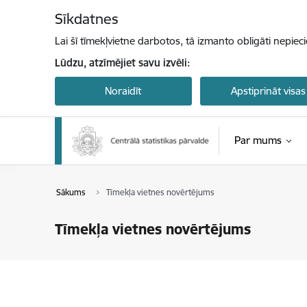
Pāriet uz lapas saturu
Sīkdatnes
Lai šī tīmekļvietne darbotos, tā izmanto obligāti nepiec
Lūdzu, atzīmējiet savu izvēli:
Noraidīt
Apstiprināt visas
Par mums
Sākums
Tīmekļa vietnes novērtējums
Tīmekļa vietnes novērtējums