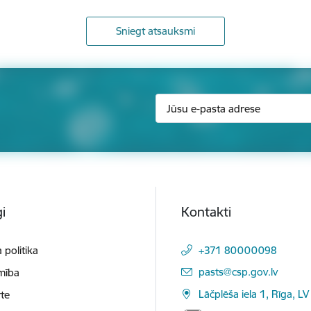
Sniegt atsauksmi
i
Kontakti
 politika
+371 80000098
E-pasts:
pasts@csp.gov.lv
mība
Lāčplēša iela 1, Rīga, LV
te