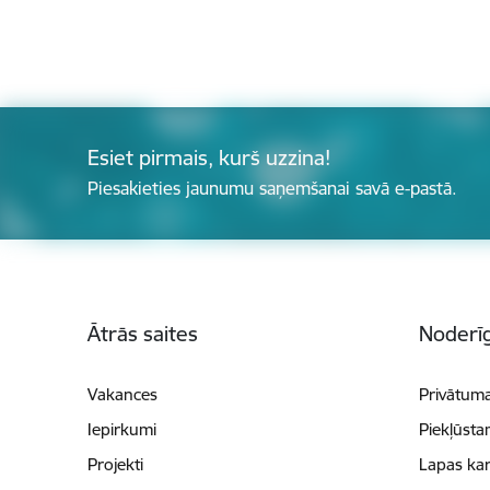
Esiet pirmais, kurš uzzina!
Piesakieties jaunumu saņemšanai savā e-pastā.
Kājene
Ātrās saites
Noderīg
Vakances
Privātuma
Iepirkumi
Piekļūsta
Projekti
Lapas kar