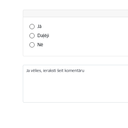
Vai šī informācija bija noderīga?
Jā
Daļēji
Nē
Ja vēlies, ieraksti šeit komentāru