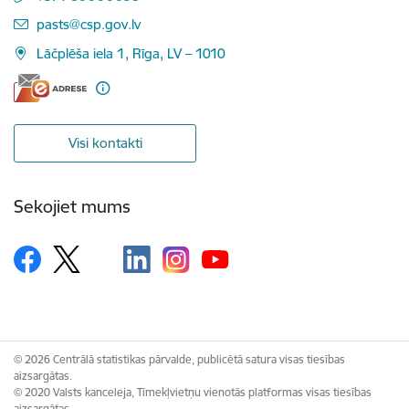
E-pasts:
pasts@csp.gov.lv
Lāčplēša iela 1, Rīga, LV – 1010
Visi kontakti
Sekojiet mums
© 2026 Centrālā statistikas pārvalde, publicētā satura visas tiesības
aizsargātas.
© 2020 Valsts kanceleja, Tīmekļvietņu vienotās platformas visas tiesības
aizsargātas.