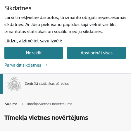
Pāriet uz lapas saturu
Sīkdatnes
Spied
lai meklētu
Enter
Lai šī tīmekļvietne darbotos, tā izmanto obligāti nepieciešamās
sīkdatnes. Ar Jūsu piekrišanu papildus šajā vietnē var tikt
izmantotas statistikas un sociālo mediju sīkdatnes.
Lūdzu, atzīmējiet savu izvēli:
Noraidīt
Apstiprināt visas
Pārvaldīt sīkdatnes
Sākums
Tīmekļa vietnes novērtējums
Tīmekļa vietnes novērtējums