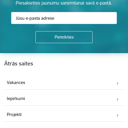
Piesakieties jaunumu saņemšanai savā e-pastā.
Kājene
Ātrās saites
Vakances
Iepirkumi
Projekti