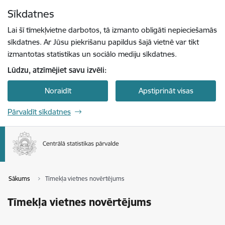
Pāriet uz lapas saturu
Sīkdatnes
Spied
lai meklētu
Enter
Lai šī tīmekļvietne darbotos, tā izmanto obligāti nepieciešamās
sīkdatnes. Ar Jūsu piekrišanu papildus šajā vietnē var tikt
izmantotas statistikas un sociālo mediju sīkdatnes.
Lūdzu, atzīmējiet savu izvēli:
Noraidīt
Apstiprināt visas
Pārvaldīt sīkdatnes
Sākums
Tīmekļa vietnes novērtējums
Tīmekļa vietnes novērtējums