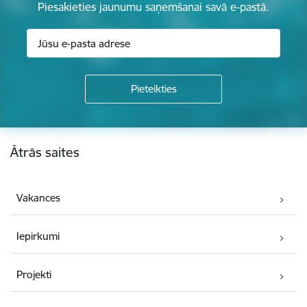
Piesakieties jaunumu saņemšanai savā e-pastā.
Kājene
Ātrās saites
Vakances
Iepirkumi
Projekti