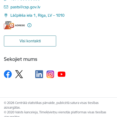
E-pasts:
pasts@csp.gov.lv
Lāčplēša iela 1, Rīga, LV – 1010
Visi kontakti
Sekojiet mums
© 2026 Centrālā statistikas pārvalde, publicētā satura visas tiesības
aizsargātas.
© 2020 Valsts kanceleja, Tīmekļvietņu vienotās platformas visas tiesības
aizsargātas.