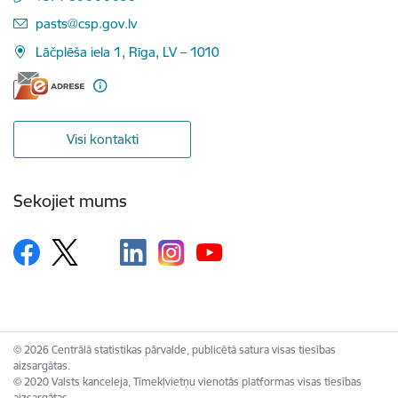
E-pasts:
pasts@csp.gov.lv
Lāčplēša iela 1, Rīga, LV – 1010
Visi kontakti
Sekojiet mums
© 2026 Centrālā statistikas pārvalde, publicētā satura visas tiesības
aizsargātas.
© 2020 Valsts kanceleja, Tīmekļvietņu vienotās platformas visas tiesības
aizsargātas.