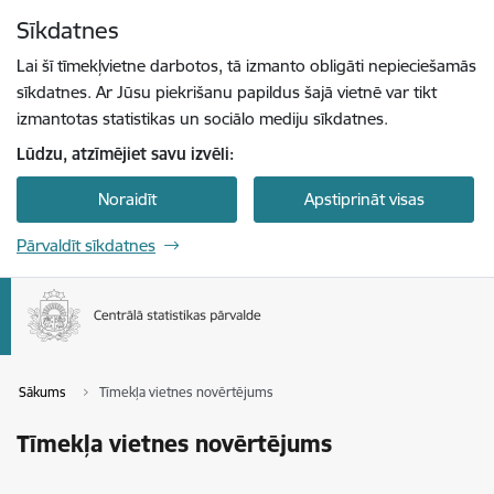
Pāriet uz lapas saturu
Sīkdatnes
Spied
lai meklētu
Enter
Lai šī tīmekļvietne darbotos, tā izmanto obligāti nepieciešamās
sīkdatnes. Ar Jūsu piekrišanu papildus šajā vietnē var tikt
izmantotas statistikas un sociālo mediju sīkdatnes.
Lūdzu, atzīmējiet savu izvēli:
Noraidīt
Apstiprināt visas
Pārvaldīt sīkdatnes
Sākums
Tīmekļa vietnes novērtējums
Tīmekļa vietnes novērtējums