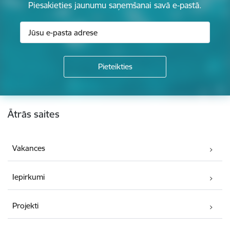
Piesakieties jaunumu saņemšanai savā e-pastā.
Kājene
Ātrās saites
Vakances
Iepirkumi
Projekti