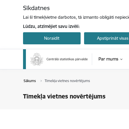
Pāriet uz lapas saturu
Sīkdatnes
Lai šī tīmekļvietne darbotos, tā izmanto obligāti nepiec
Lūdzu, atzīmējiet savu izvēli:
Noraidīt
Apstiprināt visas
Par mums
Sākums
Tīmekļa vietnes novērtējums
Tīmekļa vietnes novērtējums