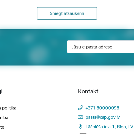
Sniegt atsauksmi
i
Kontakti
 politika
+371 80000098
E-pasts:
pasts@csp.gov.lv
mība
Lāčplēša iela 1, Rīga, LV
te