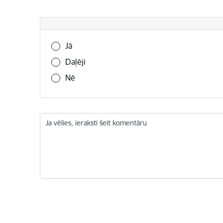
Vai šī informācija bija noderīga?
Jā
Daļēji
Nē
Ja vēlies, ieraksti šeit komentāru