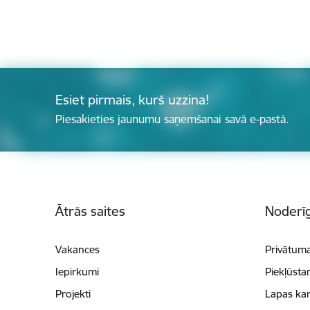
Esiet pirmais, kurš uzzina!
Piesakieties jaunumu saņemšanai savā e-pastā.
Kājene
Ātrās saites
Noderīg
Vakances
Privātuma
Iepirkumi
Piekļūsta
Projekti
Lapas kar