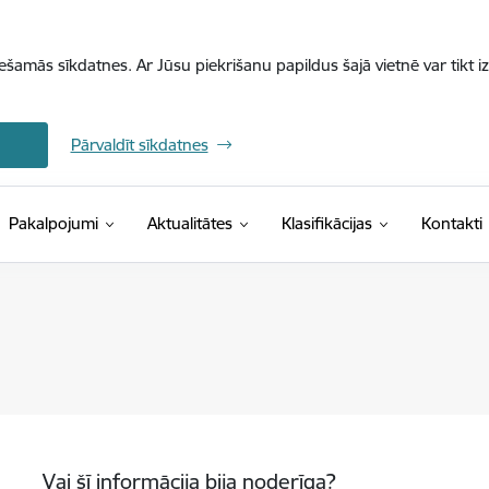
iešamās sīkdatnes. Ar Jūsu piekrišanu papildus šajā vietnē var tikt i
Pārvaldīt sīkdatnes
(Ārējā saite)
Pakalpojumi
Aktualitātes
Klasifikācijas
Kontakti
Vai šī informācija bija noderīga?