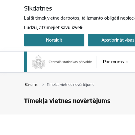
Pāriet uz lapas saturu
Sīkdatnes
Lai šī tīmekļvietne darbotos, tā izmanto obligāti nepiec
Lūdzu, atzīmējiet savu izvēli:
Noraidīt
Apstiprināt visas
Par mums
Sākums
Tīmekļa vietnes novērtējums
Tīmekļa vietnes novērtējums