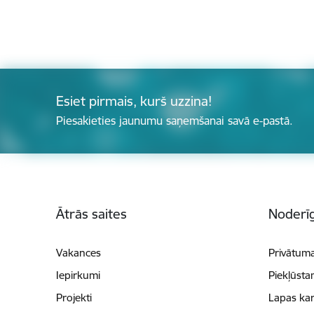
Esiet pirmais, kurš uzzina!
Piesakieties jaunumu saņemšanai savā e-pastā.
Kājene
Ātrās saites
Noderīg
Vakances
Privātuma
Iepirkumi
Piekļūsta
Projekti
Lapas kar