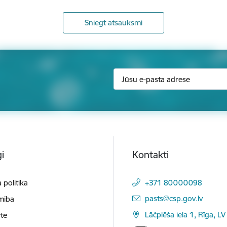
Sniegt atsauksmi
i
Kontakti
 politika
+371 80000098
E-pasts:
pasts@csp.gov.lv
mība
Lāčplēša iela 1, Rīga, LV
te