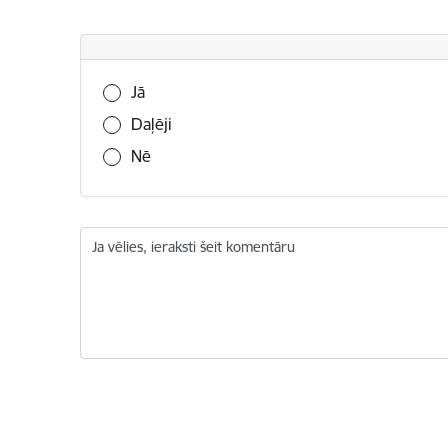
Vai šī informācija bija noderīga?
Jā
Daļēji
Nē
Ja vēlies, ieraksti šeit komentāru