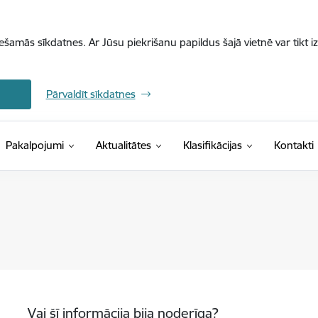
iešamās sīkdatnes. Ar Jūsu piekrišanu papildus šajā vietnē var tikt i
Pārvaldīt sīkdatnes
(Ārējā saite)
Pakalpojumi
Aktualitātes
Klasifikācijas
Kontakti
Vai šī informācija bija noderīga?