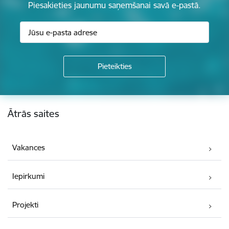
Piesakieties jaunumu saņemšanai savā e-pastā.
Kājene
Ātrās saites
Vakances
Iepirkumi
Projekti