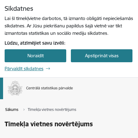
Pāriet uz lapas saturu
Sīkdatnes
Spied
lai meklētu
Enter
Lai šī tīmekļvietne darbotos, tā izmanto obligāti nepieciešamās
sīkdatnes. Ar Jūsu piekrišanu papildus šajā vietnē var tikt
izmantotas statistikas un sociālo mediju sīkdatnes.
Lūdzu, atzīmējiet savu izvēli:
Noraidīt
Apstiprināt visas
Pārvaldīt sīkdatnes
Sākums
Tīmekļa vietnes novērtējums
Tīmekļa vietnes novērtējums