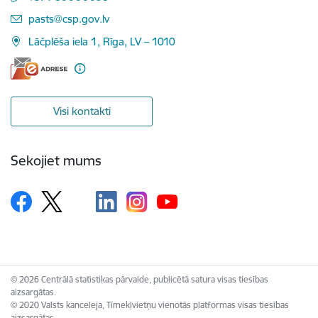
E-pasts:
pasts@csp.gov.lv
Lāčplēša iela 1, Rīga, LV – 1010
Visi kontakti
Sekojiet mums
© 2026 Centrālā statistikas pārvalde, publicētā satura visas tiesības
aizsargātas.
© 2020 Valsts kanceleja, Tīmekļvietņu vienotās platformas visas tiesības
aizsargātas.