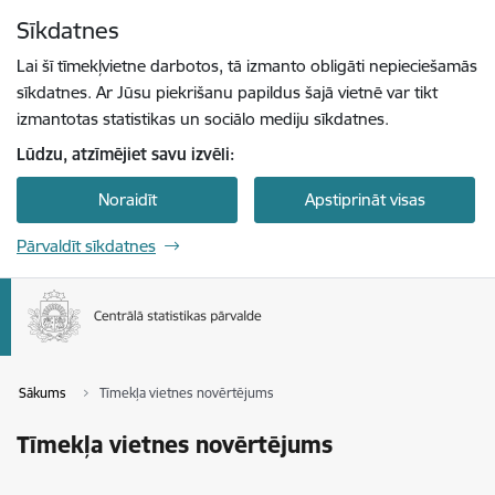
Pāriet uz lapas saturu
Sīkdatnes
Spied
lai meklētu
Enter
Lai šī tīmekļvietne darbotos, tā izmanto obligāti nepieciešamās
sīkdatnes. Ar Jūsu piekrišanu papildus šajā vietnē var tikt
izmantotas statistikas un sociālo mediju sīkdatnes.
Lūdzu, atzīmējiet savu izvēli:
Noraidīt
Apstiprināt visas
Pārvaldīt sīkdatnes
Sākums
Tīmekļa vietnes novērtējums
Tīmekļa vietnes novērtējums