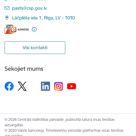
E-pasts:
pasts@csp.gov.lv
Lāčplēša iela 1, Rīga, LV – 1010
Visi kontakti
Sekojiet mums
© 2026 Centrālā statistikas pārvalde, publicētā satura visas tiesības
aizsargātas.
© 2020 Valsts kanceleja, Tīmekļvietņu vienotās platformas visas tiesības
aizsargātas.