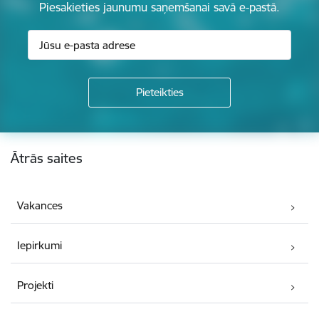
Piesakieties jaunumu saņemšanai savā e-pastā.
Kājene
Ātrās saites
Vakances
Iepirkumi
Projekti