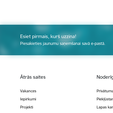
Esiet pirmais, kurš uzzina!
Piesakieties jaunumu saņemšanai savā e-pastā.
Kājene
Ātrās saites
Noderīg
Vakances
Privātuma
Iepirkumi
Piekļūsta
Projekti
Lapas kar