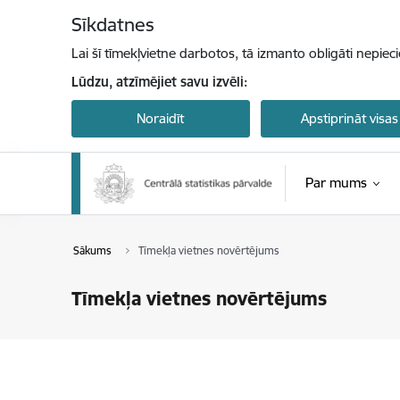
Pāriet uz lapas saturu
Sīkdatnes
Lai šī tīmekļvietne darbotos, tā izmanto obligāti nepiec
Lūdzu, atzīmējiet savu izvēli:
Noraidīt
Apstiprināt visas
Par mums
Sākums
Tīmekļa vietnes novērtējums
Tīmekļa vietnes novērtējums