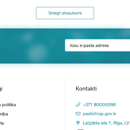
Sniegt atsauksmi
i
Kontakti
 politika
+371 80000098
E-pasts:
pasts@csp.gov.lv
mība
Lāčplēša iela 1, Rīga, LV
te