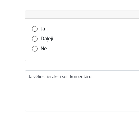
Vai šī informācija bija noderīga?
Jā
Daļēji
Nē
Ja vēlies, ieraksti šeit komentāru