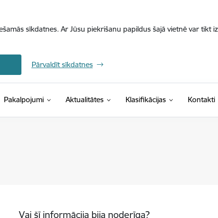
iešamās sīkdatnes. Ar Jūsu piekrišanu papildus šajā vietnē var tikt i
Pārvaldīt sīkdatnes
(Ārējā saite)
Pakalpojumi
Aktualitātes
Klasifikācijas
Kontakti
Vai šī informācija bija noderīga?