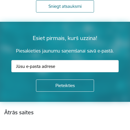
Sniegt atsauksmi
Esiet pirmais, kurš uzzina!
Piesakieties jaunumu saņemšanai savā e-pastā.
Kājene
Ātrās saites