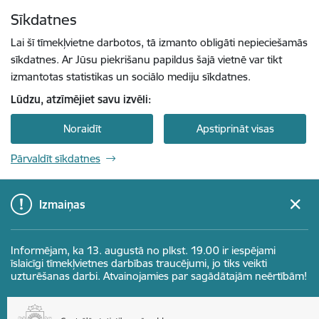
Pāriet uz lapas saturu
Sīkdatnes
Spied
lai meklētu
Enter
Lai šī tīmekļvietne darbotos, tā izmanto obligāti nepieciešamās
sīkdatnes. Ar Jūsu piekrišanu papildus šajā vietnē var tikt
izmantotas statistikas un sociālo mediju sīkdatnes.
Lūdzu, atzīmējiet savu izvēli:
Noraidīt
Apstiprināt visas
Pārvaldīt sīkdatnes
Izmaiņas
Informējam, ka 13. augustā no plkst. 19.00 ir iespējami
īslaicīgi tīmekļvietnes darbības traucējumi, jo tiks veikti
uzturēšanas darbi. Atvainojamies par sagādātajām neērtībām!