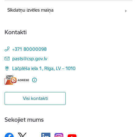
Sīkdatņu izvēles maiņa
Kontakti
+371 80000098
E-pasts:
pasts@csp.gov.lv
Lāčplēša iela 1, Rīga, LV – 1010
Visi kontakti
Sekojiet mums