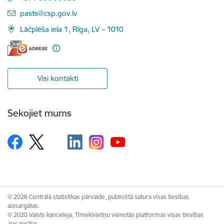
E-pasts:
pasts@csp.gov.lv
Lāčplēša iela 1, Rīga, LV – 1010
Visi kontakti
Sekojiet mums
© 2026 Centrālā statistikas pārvalde, publicētā satura visas tiesības
aizsargātas.
© 2020 Valsts kanceleja, Tīmekļvietņu vienotās platformas visas tiesības
aizsargātas.