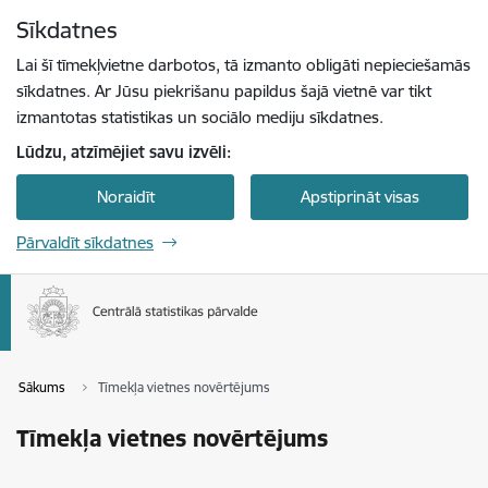
Pāriet uz lapas saturu
Sīkdatnes
Spied
lai meklētu
Enter
Lai šī tīmekļvietne darbotos, tā izmanto obligāti nepieciešamās
sīkdatnes. Ar Jūsu piekrišanu papildus šajā vietnē var tikt
izmantotas statistikas un sociālo mediju sīkdatnes.
Lūdzu, atzīmējiet savu izvēli:
Noraidīt
Apstiprināt visas
Pārvaldīt sīkdatnes
Sākums
Tīmekļa vietnes novērtējums
Tīmekļa vietnes novērtējums