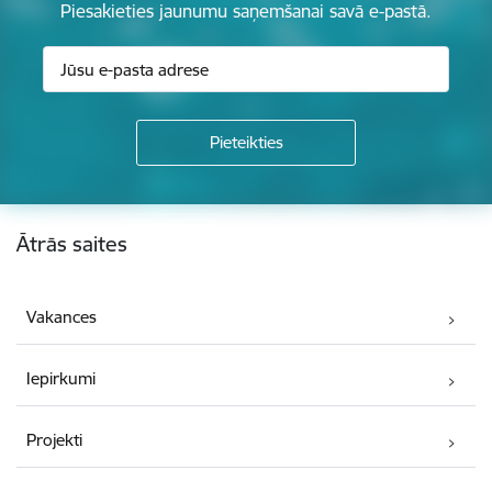
Piesakieties jaunumu saņemšanai savā e-pastā.
Kājene
Ātrās saites
Vakances
Iepirkumi
Projekti