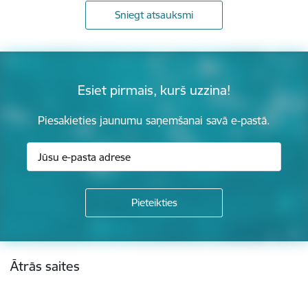
Sniegt atsauksmi
Esiet pirmais, kurš uzzina!
Piesakieties jaunumu saņemšanai savā e-pastā.
Kājene
Ātrās saites