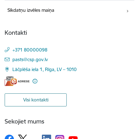
Sīkdatņu izvēles maiņa
Kontakti
+371 80000098
E-pasts:
pasts@csp.gov.lv
Lāčplēša iela 1, Rīga, LV – 1010
Visi kontakti
Sekojiet mums