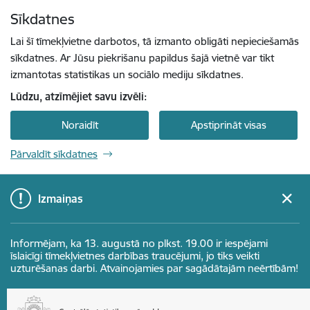
Pāriet uz lapas saturu
Sīkdatnes
Spied
lai meklētu
Enter
Lai šī tīmekļvietne darbotos, tā izmanto obligāti nepieciešamās
sīkdatnes. Ar Jūsu piekrišanu papildus šajā vietnē var tikt
izmantotas statistikas un sociālo mediju sīkdatnes.
Lūdzu, atzīmējiet savu izvēli:
Noraidīt
Apstiprināt visas
Pārvaldīt sīkdatnes
Izmaiņas
Informējam, ka 13. augustā no plkst. 19.00 ir iespējami
īslaicīgi tīmekļvietnes darbības traucējumi, jo tiks veikti
uzturēšanas darbi. Atvainojamies par sagādātajām neērtībām!