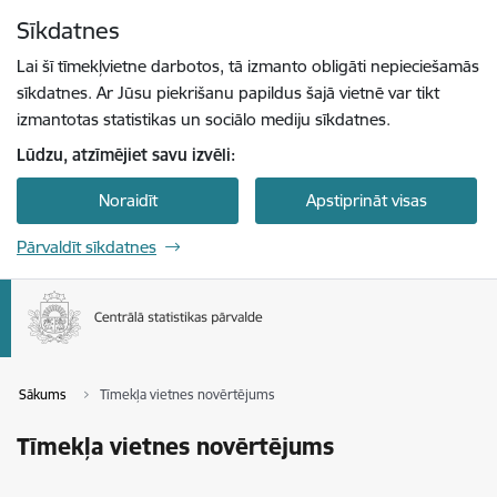
Pāriet uz lapas saturu
Sīkdatnes
Spied
lai meklētu
Enter
Lai šī tīmekļvietne darbotos, tā izmanto obligāti nepieciešamās
sīkdatnes. Ar Jūsu piekrišanu papildus šajā vietnē var tikt
izmantotas statistikas un sociālo mediju sīkdatnes.
Lūdzu, atzīmējiet savu izvēli:
Noraidīt
Apstiprināt visas
Pārvaldīt sīkdatnes
Sākums
Tīmekļa vietnes novērtējums
Tīmekļa vietnes novērtējums