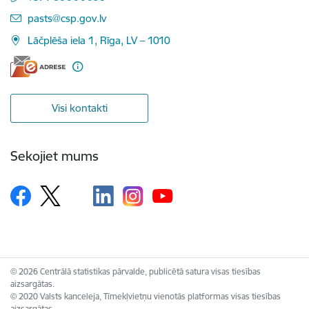
E-pasts:
pasts@csp.gov.lv
Lāčplēša iela 1, Rīga, LV – 1010
Visi kontakti
Sekojiet mums
© 2026 Centrālā statistikas pārvalde, publicētā satura visas tiesības
aizsargātas.
© 2020 Valsts kanceleja, Tīmekļvietņu vienotās platformas visas tiesības
aizsargātas.