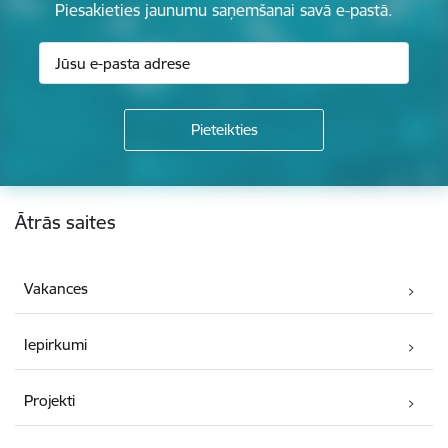
Piesakieties jaunumu saņemšanai savā e-pastā.
Kājene
Ātrās saites
Vakances
Iepirkumi
Projekti