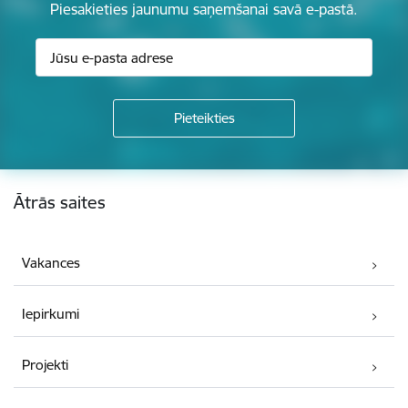
Piesakieties jaunumu saņemšanai savā e-pastā.
Kājene
Ātrās saites
Vakances
Iepirkumi
Projekti