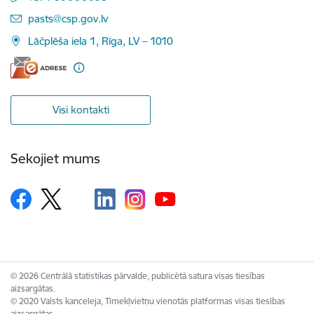
E-pasts:
pasts@csp.gov.lv
Lāčplēša iela 1, Rīga, LV – 1010
Visi kontakti
Sekojiet mums
© 2026 Centrālā statistikas pārvalde, publicētā satura visas tiesības
aizsargātas.
© 2020 Valsts kanceleja, Tīmekļvietņu vienotās platformas visas tiesības
aizsargātas.