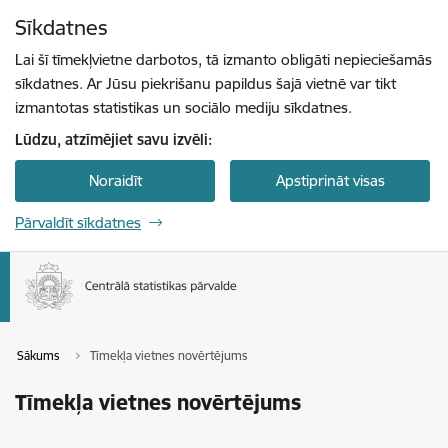
Pāriet uz lapas saturu
Sīkdatnes
Spied
lai meklētu
Enter
Lai šī tīmekļvietne darbotos, tā izmanto obligāti nepieciešamās
sīkdatnes. Ar Jūsu piekrišanu papildus šajā vietnē var tikt
izmantotas statistikas un sociālo mediju sīkdatnes.
Lūdzu, atzīmējiet savu izvēli:
Noraidīt
Apstiprināt visas
Pārvaldīt sīkdatnes
Sākums
Tīmekļa vietnes novērtējums
Tīmekļa vietnes novērtējums