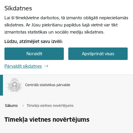
Pāriet uz lapas saturu
Sīkdatnes
Spied
lai meklētu
Enter
Lai šī tīmekļvietne darbotos, tā izmanto obligāti nepieciešamās
sīkdatnes. Ar Jūsu piekrišanu papildus šajā vietnē var tikt
izmantotas statistikas un sociālo mediju sīkdatnes.
Lūdzu, atzīmējiet savu izvēli:
Noraidīt
Apstiprināt visas
Pārvaldīt sīkdatnes
Sākums
Tīmekļa vietnes novērtējums
Tīmekļa vietnes novērtējums