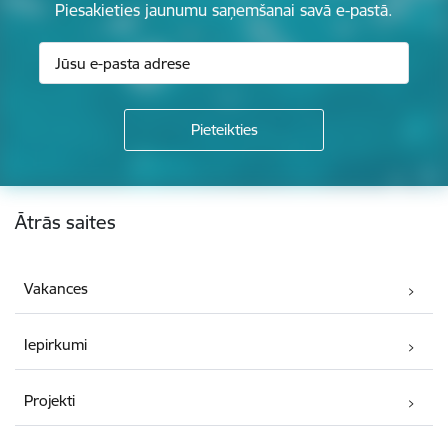
Piesakieties jaunumu saņemšanai savā e-pastā.
Kājene
Ātrās saites
Vakances
Iepirkumi
Projekti