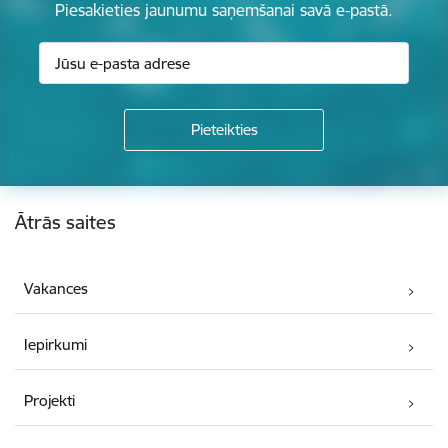
Piesakieties jaunumu saņemšanai savā e-pastā.
Kājene
Ātrās saites
Vakances
Iepirkumi
Projekti