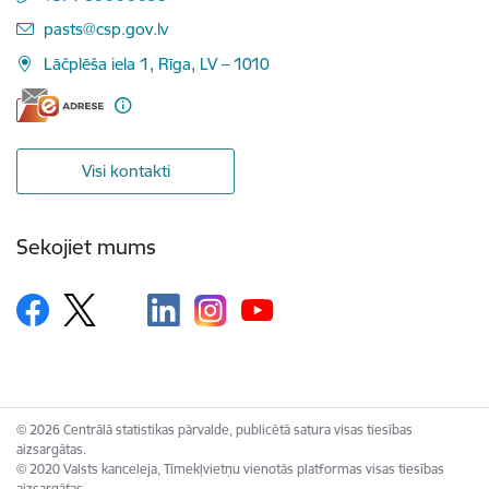
E-pasts:
pasts@csp.gov.lv
Lāčplēša iela 1, Rīga, LV – 1010
Visi kontakti
Sekojiet mums
© 2026 Centrālā statistikas pārvalde, publicētā satura visas tiesības
aizsargātas.
© 2020 Valsts kanceleja, Tīmekļvietņu vienotās platformas visas tiesības
aizsargātas.