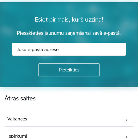
Esiet pirmais, kurš uzzina!
Piesakieties jaunumu saņemšanai savā e-pastā.
Kājene
Ātrās saites
Vakances
Iepirkumi