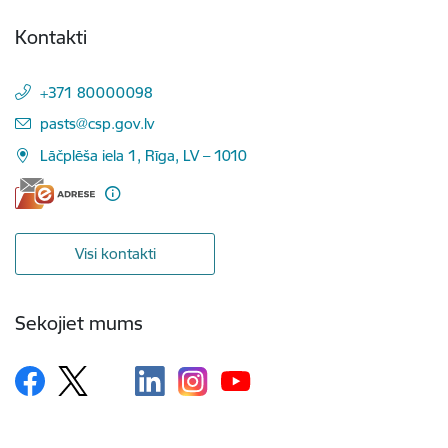
Kontakti
+371 80000098
E-pasts:
pasts@csp.gov.lv
Lāčplēša iela 1, Rīga, LV – 1010
Visi kontakti
Sekojiet mums