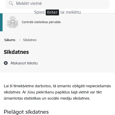
Pāriet uz lapas saturu
Spied
lai meklētu
Enter
Sākums
Sīkdatnes
Sīkdatnes
Atskaņot tekstu
Lai šī tīmekļvietne darbotos, tā izmanto obligāti nepieciešamās
sīkdatnes. Ar Jūsu piekrišanu papildus šajā vietnē var tikt
izmantotas statistikas un sociālo mediju sīkdatnes.
Pielāgot sīkdatnes