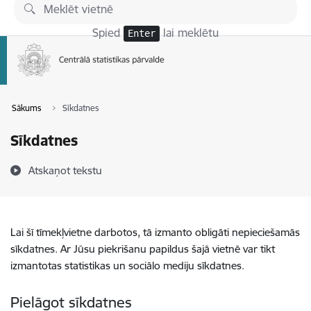
Pāriet uz lapas saturu
Spied
lai meklētu
Enter
Sākums
Sīkdatnes
Sīkdatnes
Atskaņot tekstu
Lai šī tīmekļvietne darbotos, tā izmanto obligāti nepieciešamās
sīkdatnes. Ar Jūsu piekrišanu papildus šajā vietnē var tikt
izmantotas statistikas un sociālo mediju sīkdatnes.
Pielāgot sīkdatnes