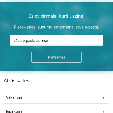
Esiet pirmais, kurš uzzina!
Piesakieties jaunumu saņemšanai savā e-pastā.
Kājene
Ātrās saites
Vakances
Iepirkumi