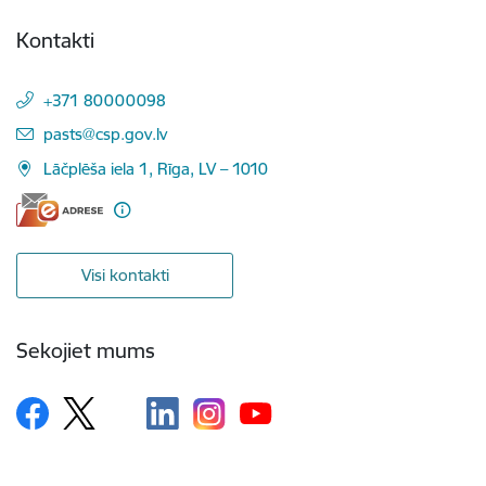
Kontakti
+371 80000098
E-pasts:
pasts@csp.gov.lv
Lāčplēša iela 1, Rīga, LV – 1010
Visi kontakti
Sekojiet mums