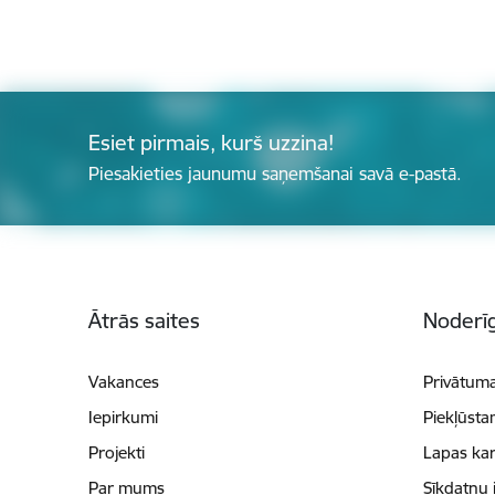
Esiet pirmais, kurš uzzina!
Piesakieties jaunumu saņemšanai savā e-pastā.
Kājene
Ātrās saites
Noderīg
Vakances
Privātuma
Iepirkumi
Piekļūsta
Projekti
Lapas kar
Par mums
Sīkdatņu 