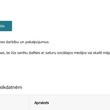
tās
ietnes darbību un pakalpojumus.
, lai Jūs varētu dalīties ar saturu sociālajos medijos vai skatīt mā
 sīkdatnēm
Apraksts