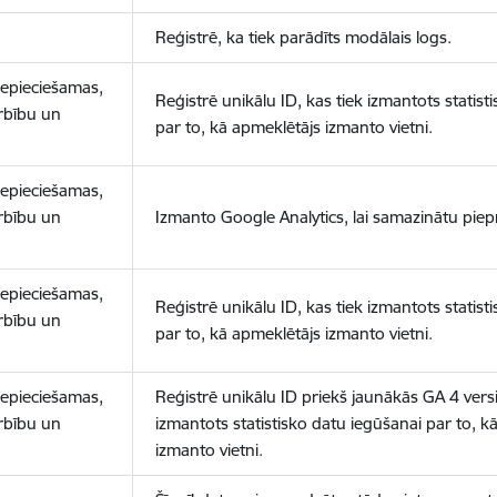
Reģistrē, ka tiek parādīts modālais logs.
nepieciešamas,
Reģistrē unikālu ID, kas tiek izmantots statist
arbību un
par to, kā apmeklētājs izmanto vietni.
nepieciešamas,
arbību un
Izmanto Google Analytics, lai samazinātu piep
nepieciešamas,
Reģistrē unikālu ID, kas tiek izmantots statist
arbību un
par to, kā apmeklētājs izmanto vietni.
nepieciešamas,
Reģistrē unikālu ID priekš jaunākās GA 4 versij
arbību un
izmantots statistisko datu iegūšanai par to, k
izmanto vietni.