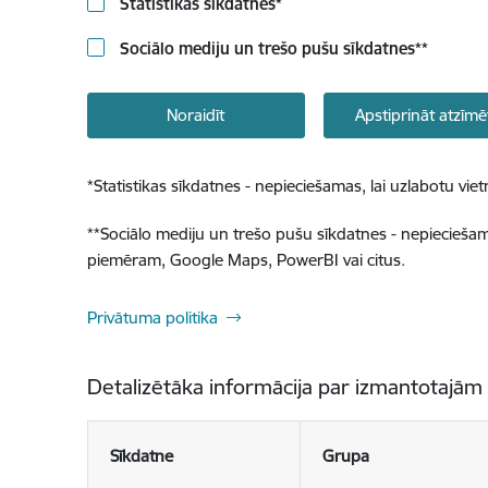
Statistikas sīkdatnes
*
Sociālo mediju un trešo pušu sīkdatnes
**
Noraidīt
Apstiprināt atzīmē
*
Statistikas sīkdatnes - nepieciešamas, lai uzlabotu v
**
Sociālo mediju un trešo pušu sīkdatnes - nepieciešamas
piemēram, Google Maps, PowerBI vai citus.
Privātuma politika
Detalizētāka informācija par izmantotajām
Sīkdatne
Grupa