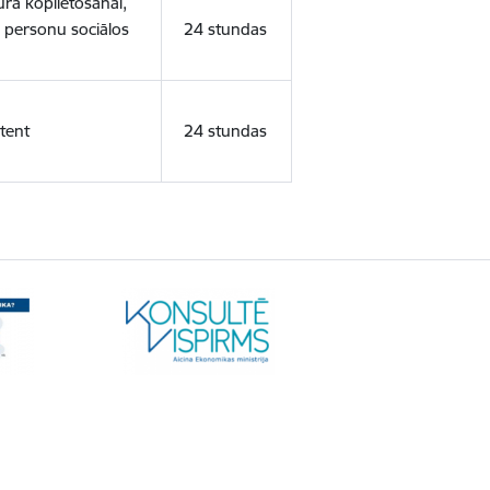
ura koplietošanai,
o personu sociālos
24 stundas
tent
24 stundas