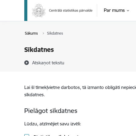
Pāriet uz lapas saturu
Par mums
Sākums
Sīkdatnes
Sīkdatnes
Atskaņot tekstu
Lai šī tīmekļvietne darbotos, tā izmanto obligāti nepiec
sīkdatnes.
Pielāgot sīkdatnes
Lūdzu, atzīmējiet savu izvēli: