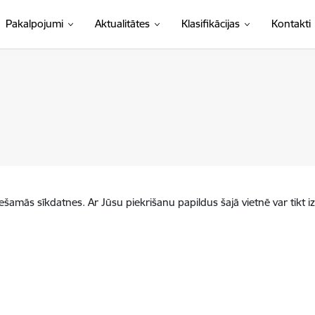
(Ārējā saite)
Pakalpojumi
Aktualitātes
Klasifikācijas
Kontakti
iešamās sīkdatnes. Ar Jūsu piekrišanu papildus šajā vietnē var tikt i