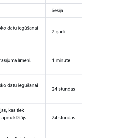
Sesija
isko datu iegūšanai
2 gadi
rasījuma līmeni.
1 minūte
isko datu iegūšanai
24 stundas
as, kas tiek
ā apmeklētājs
24 stundas