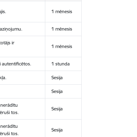
jis.
1 mēnesis
 paziņojumu.
1 mēnesis
otājs ir
1 mēnesis
 autentificētos.
1 stunda
kļa.
Sesija
Sesija
 nerādītu
Sesija
ēruši tos.
 nerādītu
Sesija
ēruši tos.