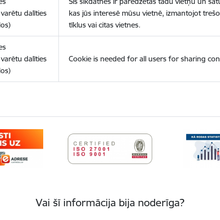
es
Šīs sīkdatnes ir paredzētas tādu vietņu un sat
varētu dalīties
kas jūs interesē mūsu vietnē, izmantojot treš
los)
tīklus vai citas vietnes.
es
varētu dalīties
Cookie is needed for all users for sharing con
los)
Vai šī informācija bija noderīga?