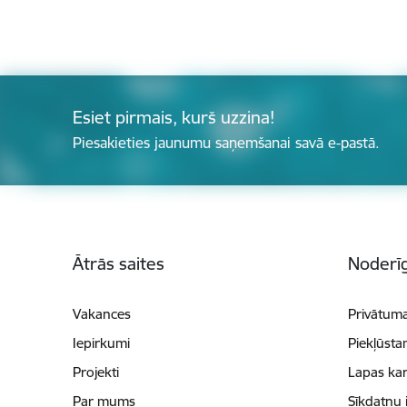
Esiet pirmais, kurš uzzina!
Piesakieties jaunumu saņemšanai savā e-pastā.
Kājene
Ātrās saites
Noderīg
Vakances
Privātuma
Iepirkumi
Piekļūsta
Projekti
Lapas kar
Par mums
Sīkdatņu 