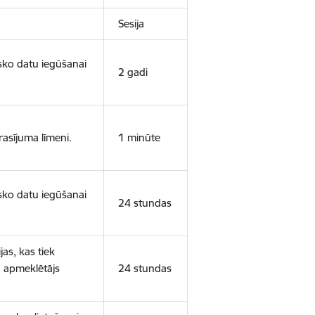
Sesija
isko datu iegūšanai
2 gadi
rasījuma līmeni.
1 minūte
isko datu iegūšanai
24 stundas
as, kas tiek
ā apmeklētājs
24 stundas