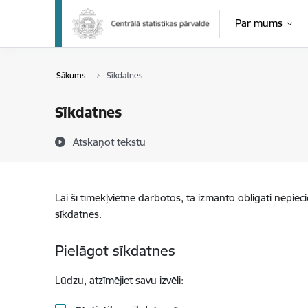
Pāriet uz lapas saturu
Par mums
Sākums
Sīkdatnes
Sīkdatnes
Atskaņot tekstu
Lai šī tīmekļvietne darbotos, tā izmanto obligāti nepiec
sīkdatnes.
Pielāgot sīkdatnes
Lūdzu, atzīmējiet savu izvēli: