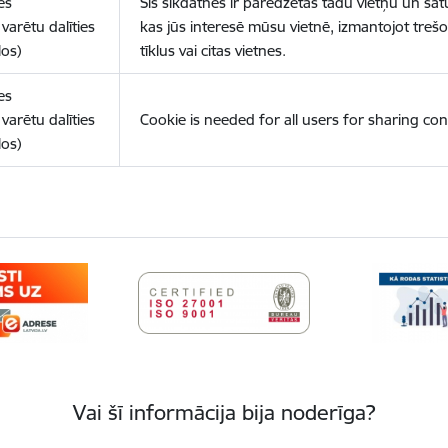
es
Šīs sīkdatnes ir paredzētas tādu vietņu un sat
varētu dalīties
kas jūs interesē mūsu vietnē, izmantojot treš
los)
tīklus vai citas vietnes.
es
varētu dalīties
Cookie is needed for all users for sharing con
los)
Vai šī informācija bija noderīga?