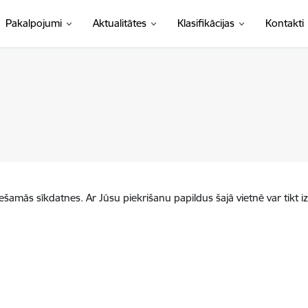
(Ārējā saite)
Pakalpojumi
Aktualitātes
Klasifikācijas
Kontakti
iešamās sīkdatnes. Ar Jūsu piekrišanu papildus šajā vietnē var tikt i