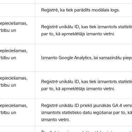
Reģistrē, ka tiek parādīts modālais logs.
nepieciešamas,
Reģistrē unikālu ID, kas tiek izmantots statist
arbību un
par to, kā apmeklētājs izmanto vietni.
nepieciešamas,
arbību un
Izmanto Google Analytics, lai samazinātu piep
nepieciešamas,
Reģistrē unikālu ID, kas tiek izmantots statist
arbību un
par to, kā apmeklētājs izmanto vietni.
nepieciešamas,
Reģistrē unikālu ID priekš jaunākās GA 4 versij
arbību un
izmantots statistisko datu iegūšanai par to, k
izmanto vietni.