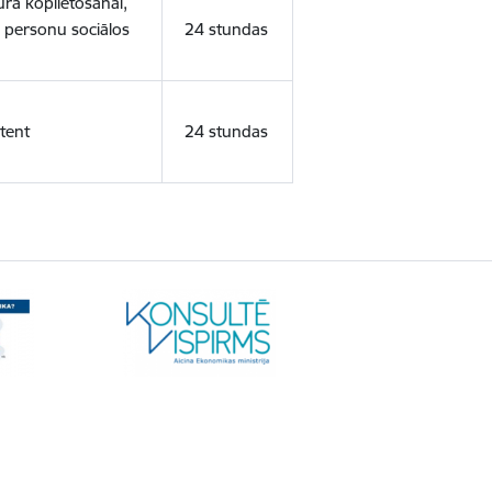
ura koplietošanai,
o personu sociālos
24 stundas
tent
24 stundas