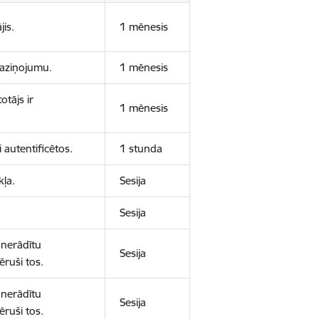
jis.
1 mēnesis
 paziņojumu.
1 mēnesis
otājs ir
1 mēnesis
 autentificētos.
1 stunda
kļa.
Sesija
Sesija
 nerādītu
Sesija
ēruši tos.
 nerādītu
Sesija
ēruši tos.