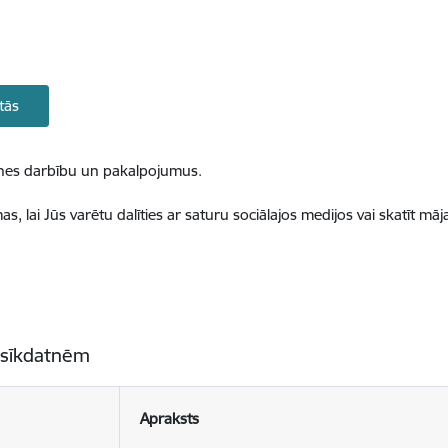
tās
ietnes darbību un pakalpojumus.
, lai Jūs varētu dalīties ar saturu sociālajos medijos vai skatīt mā
 sīkdatnēm
Apraksts