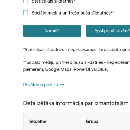
Statistikas sīkdatnes
*
Sociālo mediju un trešo pušu sīkdatnes
**
Noraidīt
Apstiprināt atzīmē
*
Statistikas sīkdatnes - nepieciešamas, lai uzlabotu v
**
Sociālo mediju un trešo pušu sīkdatnes - nepieciešamas
piemēram, Google Maps, PowerBI vai citus.
Privātuma politika
Detalizētāka informācija par izmantotajām
Sīkdatne
Grupa