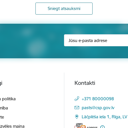
Sniegt atsauksmi
i
Kontakti
 politika
+371 80000098
E-pasts:
pasts@csp.gov.lv
mība
Lāčplēša iela 1, Rīga, LV
te
izvēles maiņa