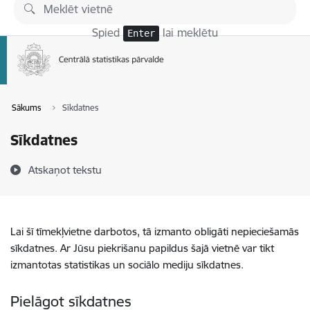
Pāriet uz lapas saturu
Spied
lai meklētu
Enter
Sākums
Sīkdatnes
Sīkdatnes
Atskaņot tekstu
Lai šī tīmekļvietne darbotos, tā izmanto obligāti nepieciešamās
sīkdatnes. Ar Jūsu piekrišanu papildus šajā vietnē var tikt
izmantotas statistikas un sociālo mediju sīkdatnes.
Pielāgot sīkdatnes