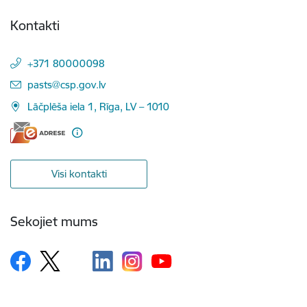
Kontakti
+371 80000098
E-pasts:
pasts@csp.gov.lv
Lāčplēša iela 1, Rīga, LV – 1010
Visi kontakti
Sekojiet mums