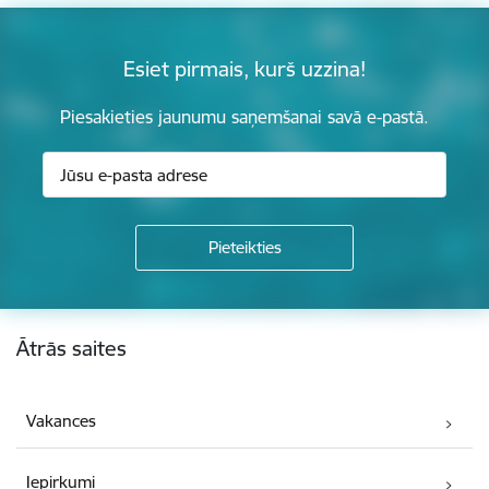
Esiet pirmais, kurš uzzina!
Piesakieties jaunumu saņemšanai savā e-pastā.
Kājene
Ātrās saites
Vakances
Iepirkumi