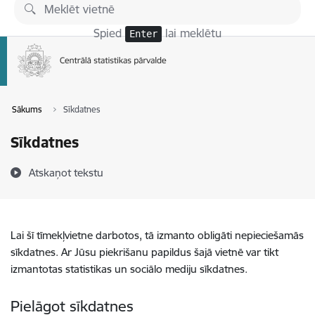
Pāriet uz lapas saturu
Spied
lai meklētu
Enter
Sākums
Sīkdatnes
Sīkdatnes
Atskaņot tekstu
Lai šī tīmekļvietne darbotos, tā izmanto obligāti nepieciešamās
sīkdatnes. Ar Jūsu piekrišanu papildus šajā vietnē var tikt
izmantotas statistikas un sociālo mediju sīkdatnes.
Pielāgot sīkdatnes