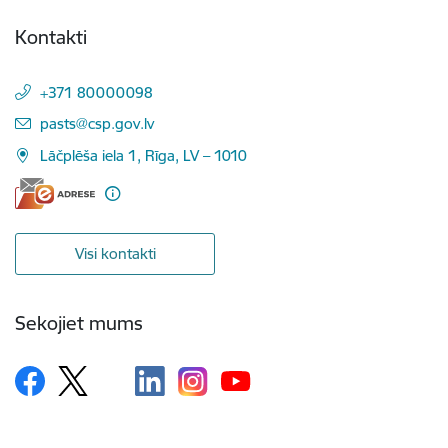
Kontakti
+371 80000098
E-pasts:
pasts@csp.gov.lv
Lāčplēša iela 1, Rīga, LV – 1010
Visi kontakti
Sekojiet mums