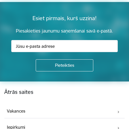
Esiet pirmais, kurš uzzina!
Piesakieties jaunumu saņemšanai savā e-pastā.
Kājene
Ātrās saites
Vakances
Iepirkumi