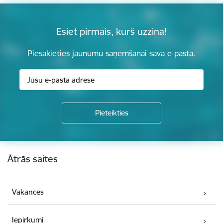
Esiet pirmais, kurš uzzina!
Piesakieties jaunumu saņemšanai savā e-pastā.
Kājene
Ātrās saites
Vakances
Iepirkumi