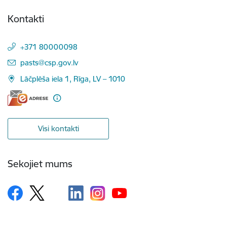
Kontakti
+371 80000098
E-pasts:
pasts@csp.gov.lv
Lāčplēša iela 1, Rīga, LV – 1010
Visi kontakti
Sekojiet mums