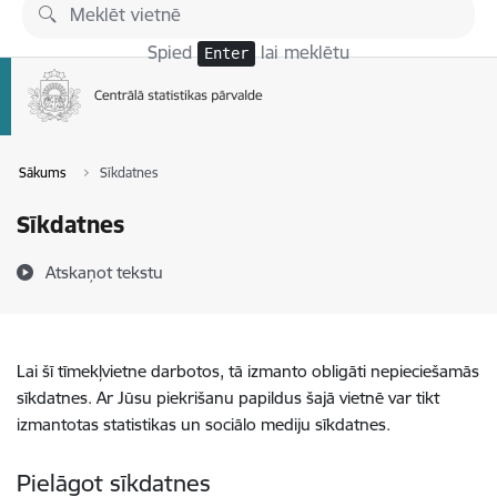
Pāriet uz lapas saturu
Spied
lai meklētu
Enter
Sākums
Sīkdatnes
Sīkdatnes
Atskaņot tekstu
Lai šī tīmekļvietne darbotos, tā izmanto obligāti nepieciešamās
sīkdatnes. Ar Jūsu piekrišanu papildus šajā vietnē var tikt
izmantotas statistikas un sociālo mediju sīkdatnes.
Pielāgot sīkdatnes