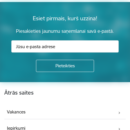
Esiet pirmais, kurš uzzina!
Piesakieties jaunumu saņemšanai savā e-pastā.
Kājene
Ātrās saites
Vakances
Iepirkumi