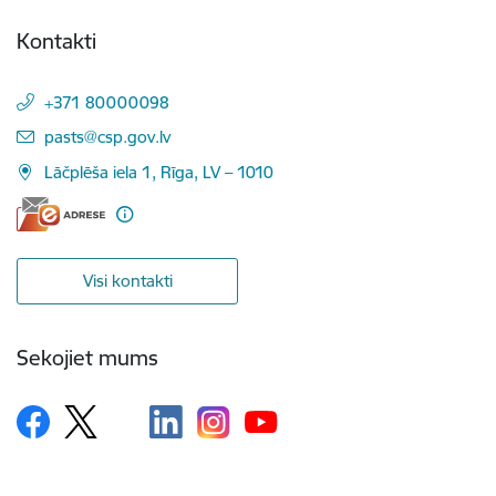
Kontakti
+371 80000098
E-pasts:
pasts@csp.gov.lv
Lāčplēša iela 1, Rīga, LV – 1010
Visi kontakti
Sekojiet mums