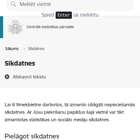
Pāriet uz lapas saturu
Spied
lai meklētu
Enter
Sākums
Sīkdatnes
Sīkdatnes
Atskaņot tekstu
Lai šī tīmekļvietne darbotos, tā izmanto obligāti nepieciešamās
sīkdatnes. Ar Jūsu piekrišanu papildus šajā vietnē var tikt
izmantotas statistikas un sociālo mediju sīkdatnes.
Pielāgot sīkdatnes