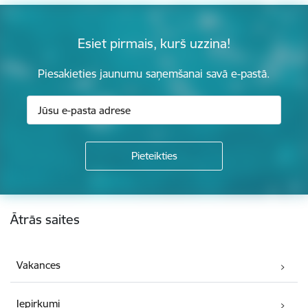
Esiet pirmais, kurš uzzina!
Piesakieties jaunumu saņemšanai savā e-pastā.
Kājene
Ātrās saites
Vakances
Iepirkumi