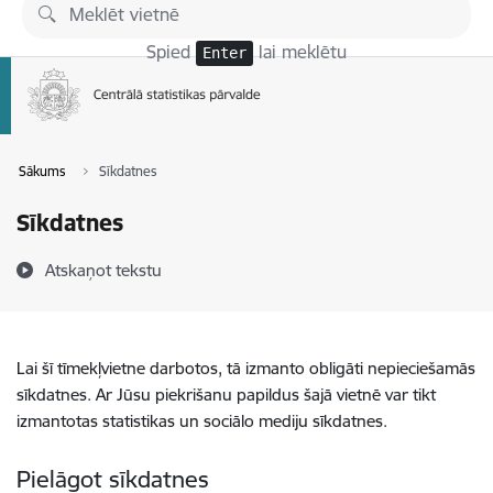
Pāriet uz lapas saturu
Spied
lai meklētu
Enter
Sākums
Sīkdatnes
Sīkdatnes
Atskaņot tekstu
Lai šī tīmekļvietne darbotos, tā izmanto obligāti nepieciešamās
sīkdatnes. Ar Jūsu piekrišanu papildus šajā vietnē var tikt
izmantotas statistikas un sociālo mediju sīkdatnes.
Pielāgot sīkdatnes