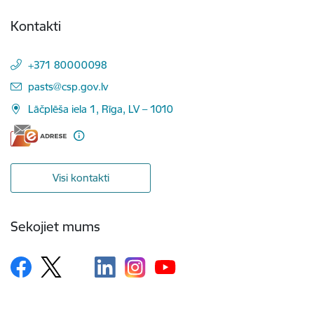
Kontakti
+371 80000098
E-pasts:
pasts@csp.gov.lv
Lāčplēša iela 1, Rīga, LV – 1010
Visi kontakti
Sekojiet mums