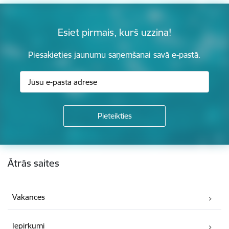
Esiet pirmais, kurš uzzina!
Piesakieties jaunumu saņemšanai savā e-pastā.
Kājene
Ātrās saites
Vakances
Iepirkumi