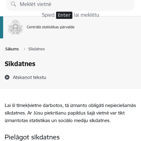
Pāriet uz lapas saturu
Spied
lai meklētu
Enter
Sākums
Sīkdatnes
Sīkdatnes
Atskaņot tekstu
Lai šī tīmekļvietne darbotos, tā izmanto obligāti nepieciešamās
sīkdatnes. Ar Jūsu piekrišanu papildus šajā vietnē var tikt
izmantotas statistikas un sociālo mediju sīkdatnes.
Pielāgot sīkdatnes