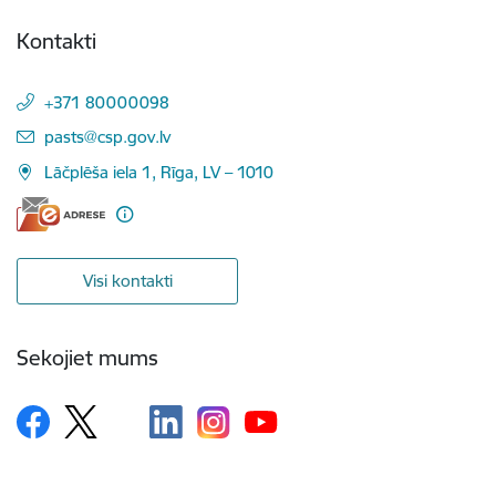
Kontakti
+371 80000098
E-pasts:
pasts@csp.gov.lv
Lāčplēša iela 1, Rīga, LV – 1010
Visi kontakti
Sekojiet mums