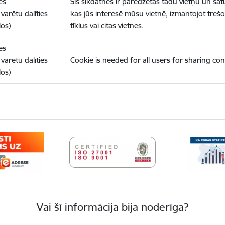
es
Šīs sīkdatnes ir paredzētas tādu vietņu un sat
varētu dalīties
kas jūs interesē mūsu vietnē, izmantojot treš
los)
tīklus vai citas vietnes.
es
varētu dalīties
Cookie is needed for all users for sharing con
los)
Vai šī informācija bija noderīga?