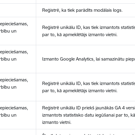
Reģistrē, ka tiek parādīts modālais logs.
nepieciešamas,
Reģistrē unikālu ID, kas tiek izmantots statist
arbību un
par to, kā apmeklētājs izmanto vietni.
nepieciešamas,
arbību un
Izmanto Google Analytics, lai samazinātu piep
nepieciešamas,
Reģistrē unikālu ID, kas tiek izmantots statist
arbību un
par to, kā apmeklētājs izmanto vietni.
nepieciešamas,
Reģistrē unikālu ID priekš jaunākās GA 4 versij
arbību un
izmantots statistisko datu iegūšanai par to, k
izmanto vietni.