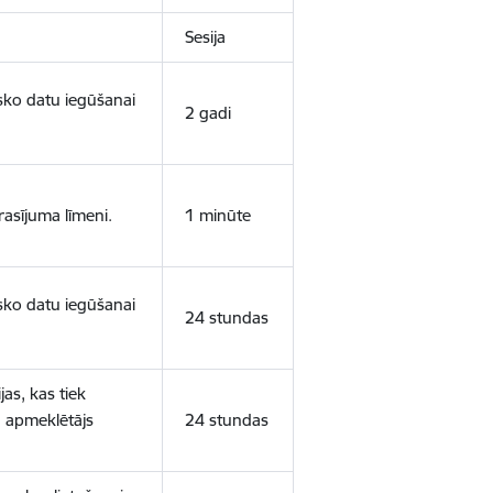
Sesija
isko datu iegūšanai
2 gadi
rasījuma līmeni.
1 minūte
isko datu iegūšanai
24 stundas
as, kas tiek
ā apmeklētājs
24 stundas