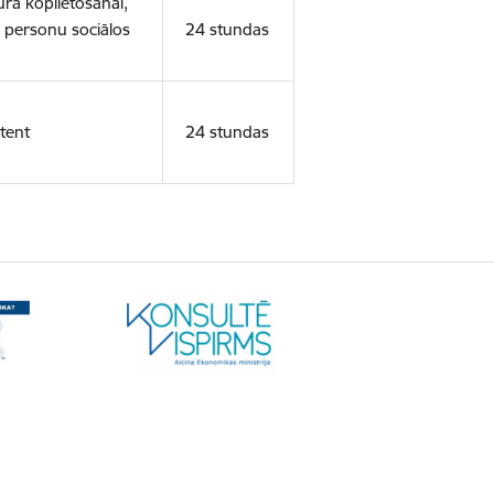
ura koplietošanai,
o personu sociālos
24 stundas
tent
24 stundas