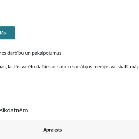
tās
ietnes darbību un pakalpojumus.
, lai Jūs varētu dalīties ar saturu sociālajos medijos vai skatīt mā
 sīkdatnēm
Apraksts