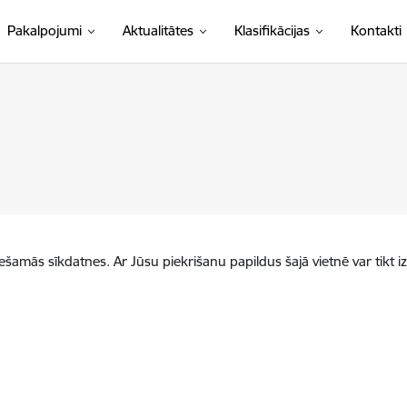
(Ārējā saite)
Pakalpojumi
Aktualitātes
Klasifikācijas
Kontakti
iešamās sīkdatnes. Ar Jūsu piekrišanu papildus šajā vietnē var tikt i