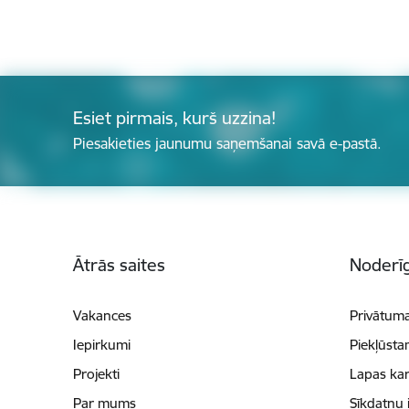
Esiet pirmais, kurš uzzina!
Piesakieties jaunumu saņemšanai savā e-pastā.
Kājene
Ātrās saites
Noderīg
Vakances
Privātuma
Iepirkumi
Piekļūsta
Projekti
Lapas kar
Par mums
Sīkdatņu 