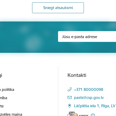
Sniegt atsauksmi
i
Kontakti
 politika
+371 80000098
E-pasts:
pasts@csp.gov.lv
mība
Lāčplēša iela 1, Rīga, LV
te
izvēles maiņa