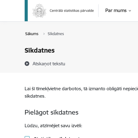
Pāriet uz lapas saturu
Par mums
Sākums
Sīkdatnes
Sīkdatnes
Atskaņot tekstu
Lai šī tīmekļvietne darbotos, tā izmanto obligāti nepiec
sīkdatnes.
Pielāgot sīkdatnes
Lūdzu, atzīmējiet savu izvēli: