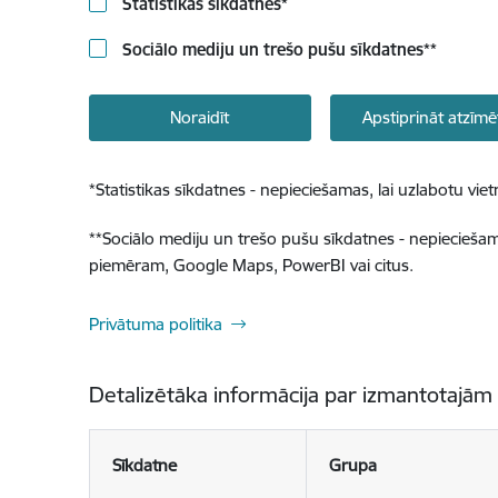
Statistikas sīkdatnes
*
Sociālo mediju un trešo pušu sīkdatnes
**
Noraidīt
Apstiprināt atzīmē
*
Statistikas sīkdatnes - nepieciešamas, lai uzlabotu v
**
Sociālo mediju un trešo pušu sīkdatnes - nepieciešamas
piemēram, Google Maps, PowerBI vai citus.
Privātuma politika
Detalizētāka informācija par izmantotajām
Sīkdatne
Grupa