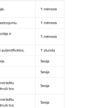
jis.
1 mēnesis
 paziņojumu.
1 mēnesis
otājs ir
1 mēnesis
 autentificētos.
1 stunda
kļa.
Sesija
Sesija
 nerādītu
Sesija
ēruši tos.
 nerādītu
Sesija
ēruši tos.