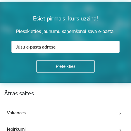
Esiet pirmais, kurš uzzina!
Piesakieties jaunumu saņemšanai savā e-pastā.
Kājene
Ātrās saites
Vakances
Iepirkumi