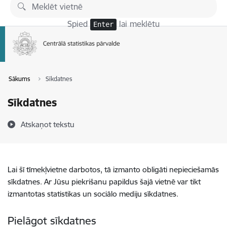
Pāriet uz lapas saturu
Spied
lai meklētu
Enter
Sākums
Sīkdatnes
Sīkdatnes
Atskaņot tekstu
Lai šī tīmekļvietne darbotos, tā izmanto obligāti nepieciešamās
sīkdatnes. Ar Jūsu piekrišanu papildus šajā vietnē var tikt
izmantotas statistikas un sociālo mediju sīkdatnes.
Pielāgot sīkdatnes