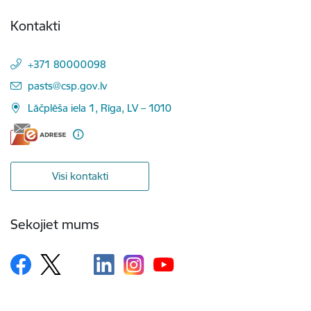
Kontakti
+371 80000098
E-pasts:
pasts@csp.gov.lv
Lāčplēša iela 1, Rīga, LV – 1010
Visi kontakti
Sekojiet mums