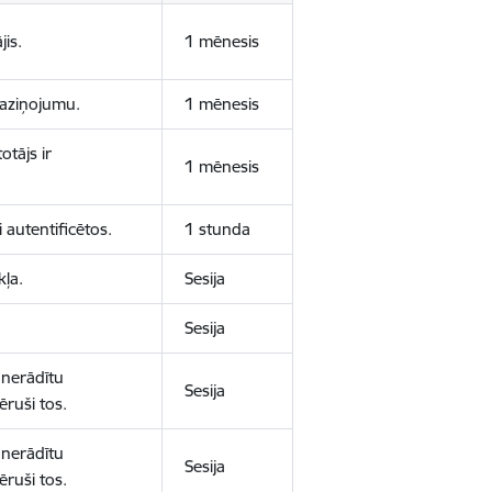
jis.
1 mēnesis
 paziņojumu.
1 mēnesis
otājs ir
1 mēnesis
 autentificētos.
1 stunda
kļa.
Sesija
Sesija
 nerādītu
Sesija
ēruši tos.
 nerādītu
Sesija
ēruši tos.