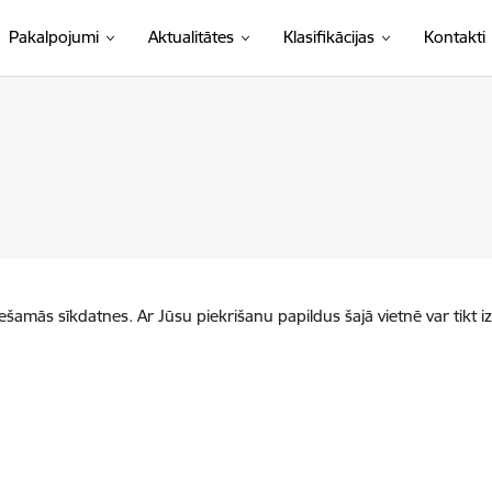
(Ārējā saite)
Pakalpojumi
Aktualitātes
Klasifikācijas
Kontakti
iešamās sīkdatnes. Ar Jūsu piekrišanu papildus šajā vietnē var tikt i