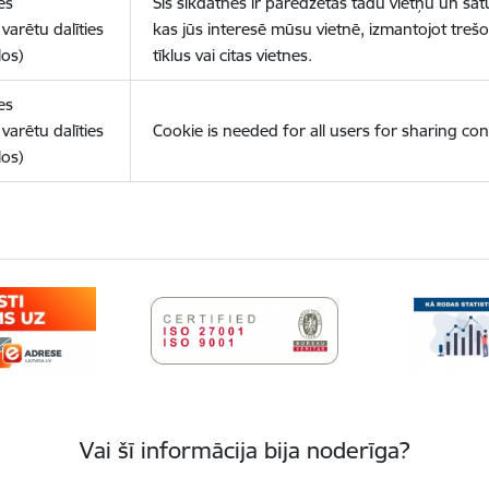
es
Šīs sīkdatnes ir paredzētas tādu vietņu un sat
varētu dalīties
kas jūs interesē mūsu vietnē, izmantojot treš
los)
tīklus vai citas vietnes.
es
varētu dalīties
Cookie is needed for all users for sharing con
los)
Vai šī informācija bija noderīga?