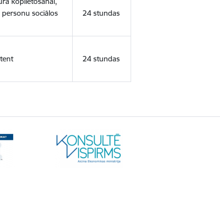
ura koplietošanai,
o personu sociālos
24 stundas
tent
24 stundas