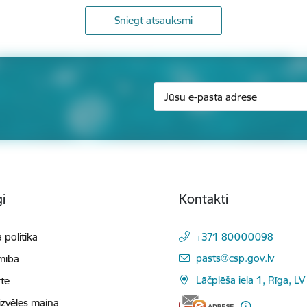
Sniegt atsauksmi
i
Kontakti
 politika
+371 80000098
E-pasts:
pasts@csp.gov.lv
mība
Lāčplēša iela 1, Rīga, LV
te
izvēles maiņa