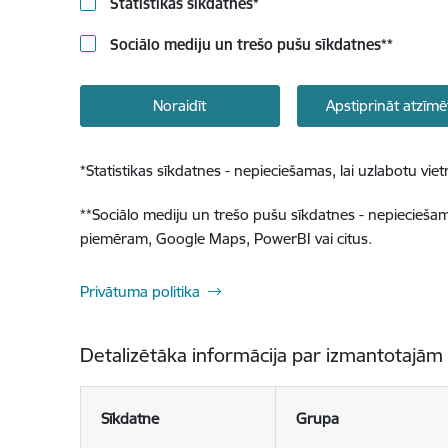
Statistikas sīkdatnes
*
Sociālo mediju un trešo pušu sīkdatnes
**
Noraidīt
Apstiprināt atzīmē
*
Statistikas sīkdatnes - nepieciešamas, lai uzlabotu v
**
Sociālo mediju un trešo pušu sīkdatnes - nepieciešamas
piemēram, Google Maps, PowerBI vai citus.
Privātuma politika
Detalizētāka informācija par izmantotajām
Sīkdatne
Grupa