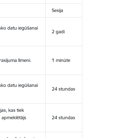
Sesija
isko datu iegūšanai
2 gadi
rasījuma līmeni.
1 minūte
isko datu iegūšanai
24 stundas
as, kas tiek
ā apmeklētājs
24 stundas