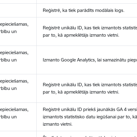
Reģistrē, ka tiek parādīts modālais logs.
nepieciešamas,
Reģistrē unikālu ID, kas tiek izmantots statist
arbību un
par to, kā apmeklētājs izmanto vietni.
nepieciešamas,
arbību un
Izmanto Google Analytics, lai samazinātu piep
nepieciešamas,
Reģistrē unikālu ID, kas tiek izmantots statist
arbību un
par to, kā apmeklētājs izmanto vietni.
nepieciešamas,
Reģistrē unikālu ID priekš jaunākās GA 4 versij
arbību un
izmantots statistisko datu iegūšanai par to, k
izmanto vietni.