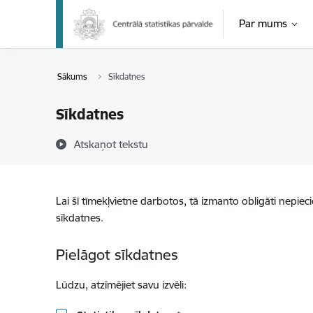
Pāriet uz lapas saturu
Par mums
Sākums
Sīkdatnes
Sīkdatnes
Atskaņot tekstu
Lai šī tīmekļvietne darbotos, tā izmanto obligāti nepiec
sīkdatnes.
Pielāgot sīkdatnes
Lūdzu, atzīmējiet savu izvēli: