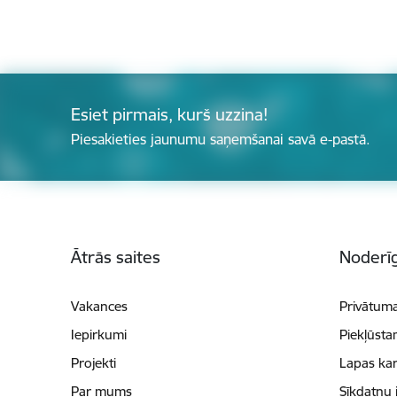
Esiet pirmais, kurš uzzina!
Piesakieties jaunumu saņemšanai savā e-pastā.
Kājene
Ātrās saites
Noderīg
Vakances
Privātuma
Iepirkumi
Piekļūsta
Projekti
Lapas kar
Par mums
Sīkdatņu 