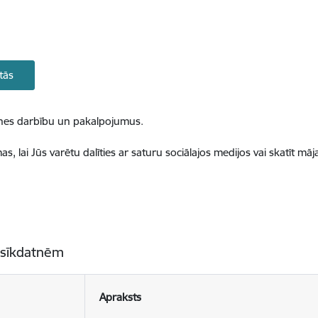
tās
ietnes darbību un pakalpojumus.
, lai Jūs varētu dalīties ar saturu sociālajos medijos vai skatīt mā
 sīkdatnēm
Apraksts