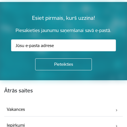
Esiet pirmais, kurš uzzina!
Piesakieties jaunumu saņemšanai savā e-pastā.
Kājene
Ātrās saites
Vakances
Iepirkumi