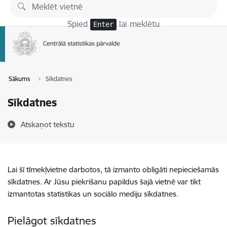
Pāriet uz lapas saturu
Spied
lai meklētu
Enter
Sākums
Sīkdatnes
Sīkdatnes
Atskaņot tekstu
Lai šī tīmekļvietne darbotos, tā izmanto obligāti nepieciešamās
sīkdatnes. Ar Jūsu piekrišanu papildus šajā vietnē var tikt
izmantotas statistikas un sociālo mediju sīkdatnes.
Pielāgot sīkdatnes