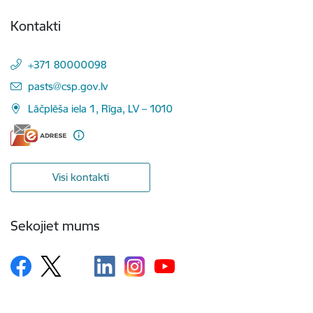
Kontakti
+371 80000098
E-pasts:
pasts@csp.gov.lv
Lāčplēša iela 1, Rīga, LV – 1010
Visi kontakti
Sekojiet mums