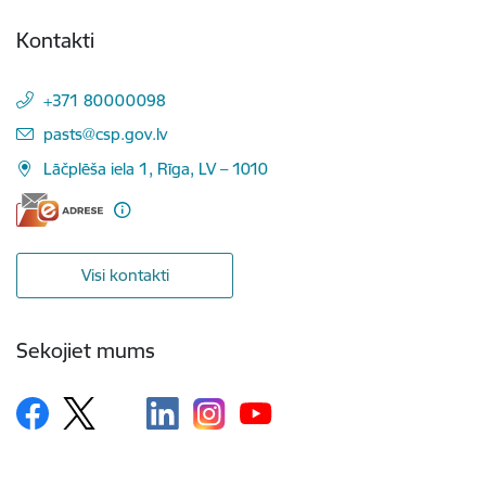
Kontakti
+371 80000098
E-pasts:
pasts@csp.gov.lv
Lāčplēša iela 1, Rīga, LV – 1010
Visi kontakti
Sekojiet mums