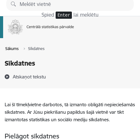
Pāriet uz lapas saturu
Spied
lai meklētu
Enter
Sākums
Sīkdatnes
Sīkdatnes
Atskaņot tekstu
Lai šī tīmekļvietne darbotos, tā izmanto obligāti nepieciešamās
sīkdatnes. Ar Jūsu piekrišanu papildus šajā vietnē var tikt
izmantotas statistikas un sociālo mediju sīkdatnes.
Pielāgot sīkdatnes