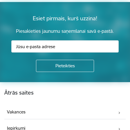
Esiet pirmais, kurš uzzina!
Piesakieties jaunumu saņemšanai savā e-pastā.
Kājene
Ātrās saites
Vakances
Iepirkumi