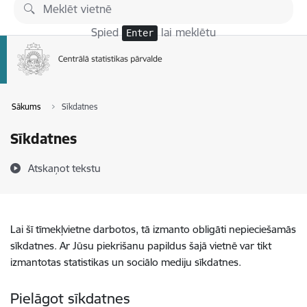
Pāriet uz lapas saturu
Spied
lai meklētu
Enter
Sākums
Sīkdatnes
Sīkdatnes
Atskaņot tekstu
Lai šī tīmekļvietne darbotos, tā izmanto obligāti nepieciešamās
sīkdatnes. Ar Jūsu piekrišanu papildus šajā vietnē var tikt
izmantotas statistikas un sociālo mediju sīkdatnes.
Pielāgot sīkdatnes