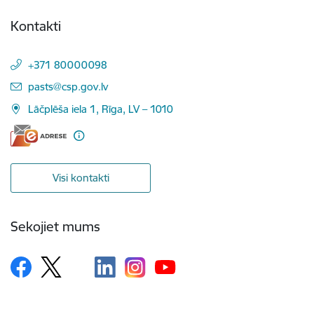
Kontakti
+371 80000098
E-pasts:
pasts@csp.gov.lv
Lāčplēša iela 1, Rīga, LV – 1010
Visi kontakti
Sekojiet mums