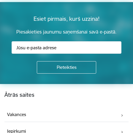
Esiet pirmais, kurš uzzina!
Piesakieties jaunumu saņemšanai savā e-pastā.
Kājene
Ātrās saites
Vakances
Iepirkumi