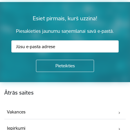
Esiet pirmais, kurš uzzina!
Piesakieties jaunumu saņemšanai savā e-pastā.
Kājene
Ātrās saites
Vakances
Iepirkumi