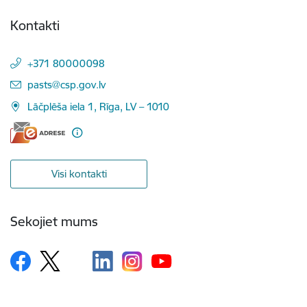
Kontakti
+371 80000098
E-pasts:
pasts@csp.gov.lv
Lāčplēša iela 1, Rīga, LV – 1010
Visi kontakti
Sekojiet mums