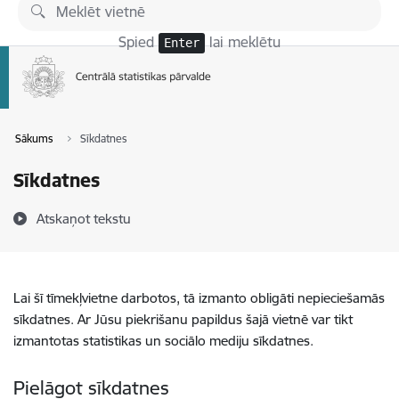
Pāriet uz lapas saturu
Spied
lai meklētu
Enter
Sākums
Sīkdatnes
Sīkdatnes
Atskaņot tekstu
Lai šī tīmekļvietne darbotos, tā izmanto obligāti nepieciešamās
sīkdatnes. Ar Jūsu piekrišanu papildus šajā vietnē var tikt
izmantotas statistikas un sociālo mediju sīkdatnes.
Pielāgot sīkdatnes