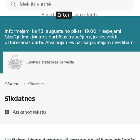
Pāriet uz lapas saturu
Izmaiņas
Spied
lai meklētu
Enter
Informējam, ka 13. augustā no plkst. 19.00 ir iespējami
īslaicīgi tīmekļvietnes darbības traucējumi, jo tiks veikti
uzturēšanas darbi. Atvainojamies par sagādātajām neērtībām!
Sākums
Sīkdatnes
Sīkdatnes
Atskaņot tekstu
Lai šī tīmekļvietne darbotos, tā izmanto obligāti nepieciešamās