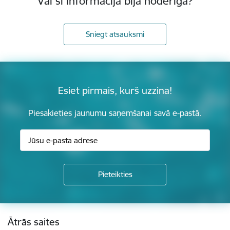
Vai šī informācija bija noderīga?
Sniegt atsauksmi
Esiet pirmais, kurš uzzina!
Piesakieties jaunumu saņemšanai savā e-pastā.
Kājene
Ātrās saites