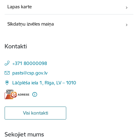
Lapas karte
Sīkdatņu izvēles maiņa
Kontakti
+371 80000098
E-pasts:
pasts@csp.gov.lv
Lāčplēša iela 1, Rīga, LV – 1010
Visi kontakti
Sekojiet mums