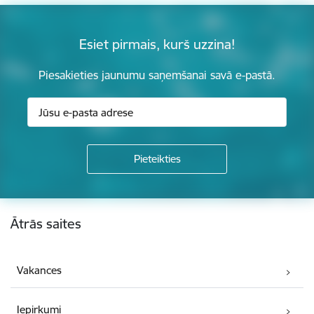
Esiet pirmais, kurš uzzina!
Piesakieties jaunumu saņemšanai savā e-pastā.
Kājene
Ātrās saites
Vakances
Iepirkumi