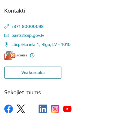
Kontakti
+371 80000098
E-pasts:
pasts@csp.gov.lv
Lāčplēša iela 1, Rīga, LV – 1010
Visi kontakti
Sekojiet mums