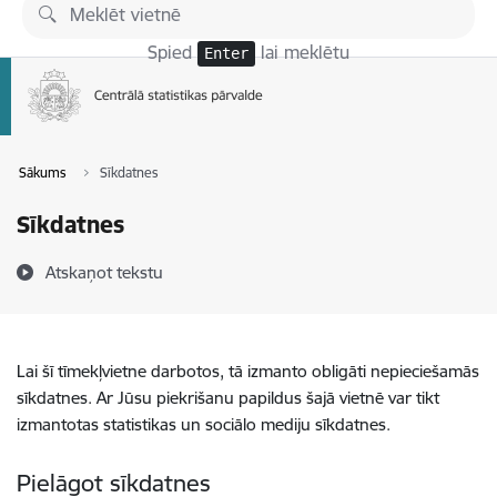
Pāriet uz lapas saturu
Spied
lai meklētu
Enter
Sākums
Sīkdatnes
Sīkdatnes
Atskaņot tekstu
Lai šī tīmekļvietne darbotos, tā izmanto obligāti nepieciešamās
sīkdatnes. Ar Jūsu piekrišanu papildus šajā vietnē var tikt
izmantotas statistikas un sociālo mediju sīkdatnes.
Pielāgot sīkdatnes