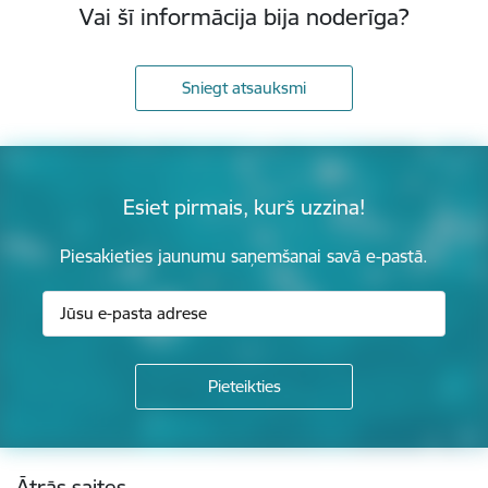
Vai šī informācija bija noderīga?
Sniegt atsauksmi
Esiet pirmais, kurš uzzina!
Piesakieties jaunumu saņemšanai savā e-pastā.
Kājene
Ātrās saites