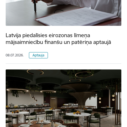
Latvija piedalīsies eirozonas līmeņa
mājsaimniecību finanšu un patēriņa aptaujā
08.07.2026.
Aptauja