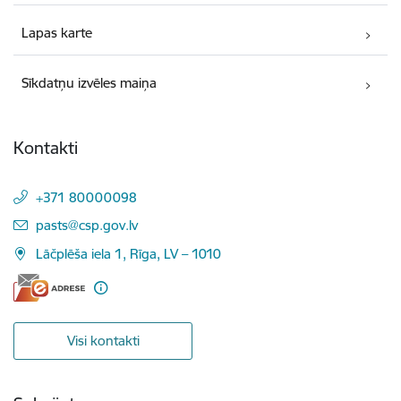
Lapas karte
Sīkdatņu izvēles maiņa
Kontakti
+371 80000098
E-pasts:
pasts@csp.gov.lv
Lāčplēša iela 1, Rīga, LV – 1010
Visi kontakti