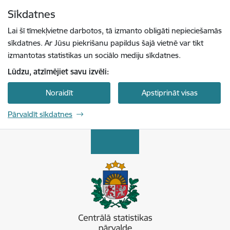
Pāriet uz lapas saturu
Sīkdatnes
Spied
lai meklētu
Enter
Lai šī tīmekļvietne darbotos, tā izmanto obligāti nepieciešamās
sīkdatnes. Ar Jūsu piekrišanu papildus šajā vietnē var tikt
izmantotas statistikas un sociālo mediju sīkdatnes.
Lūdzu, atzīmējiet savu izvēli:
Noraidīt
Apstiprināt visas
Pārvaldīt sīkdatnes
Centrālā statistikas pārvalde