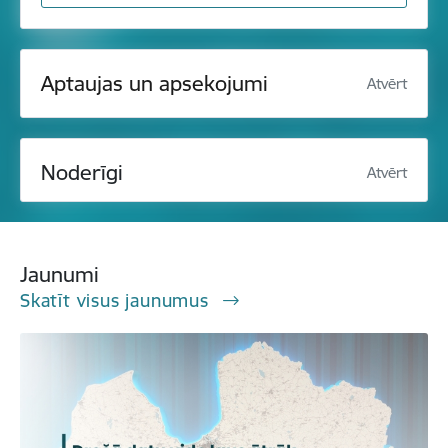
Aptaujas un apsekojumi
Atvērt
Noderīgi
Atvērt
Jaunumi
Skatīt visus jaunumus