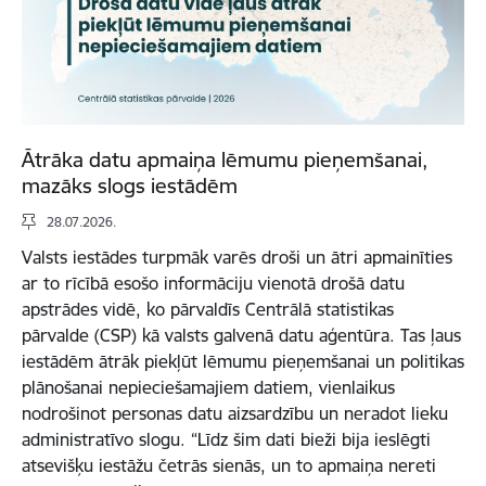
Ātrāka datu apmaiņa lēmumu pieņemšanai,
mazāks slogs iestādēm
28.07.2026.
Valsts iestādes turpmāk varēs droši un ātri apmainīties
ar to rīcībā esošo informāciju vienotā drošā datu
apstrādes vidē, ko pārvaldīs Centrālā statistikas
pārvalde (CSP) kā valsts galvenā datu aģentūra. Tas ļaus
iestādēm ātrāk piekļūt lēmumu pieņemšanai un politikas
plānošanai nepieciešamajiem datiem, vienlaikus
nodrošinot personas datu aizsardzību un neradot lieku
administratīvo slogu. “Līdz šim dati bieži bija ieslēgti
atsevišķu iestāžu četrās sienās, un to apmaiņa nereti