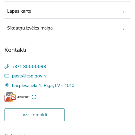
Lapas karte
Sīkdatņu izvēles maiņa
Kontakti
+371 80000098
E-pasts:
pasts@csp.gov.lv
Lāčplēša iela 1, Rīga, LV – 1010
Visi kontakti