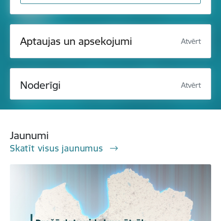
Aptaujas un apsekojumi
Atvērt
Noderīgi
Atvērt
Jaunumi
Skatīt visus jaunumus