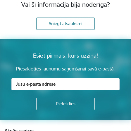
Vai šī informācija bija noderīga?
Sniegt atsauksmi
Esiet pirmais, kurš uzzina!
Piesakieties jaunumu saņemšanai savā e-pastā.
Kājene
Ātrās saites