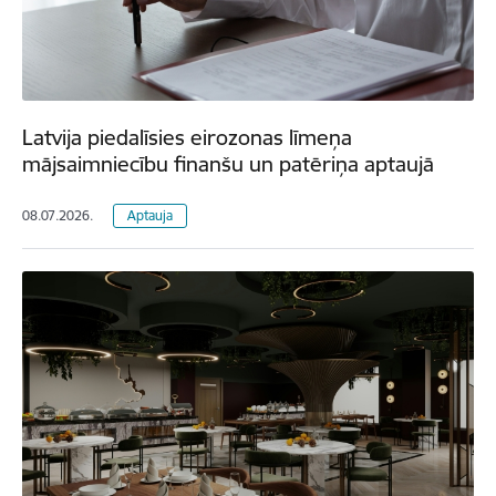
Latvija piedalīsies eirozonas līmeņa
mājsaimniecību finanšu un patēriņa aptaujā
08.07.2026.
Aptauja