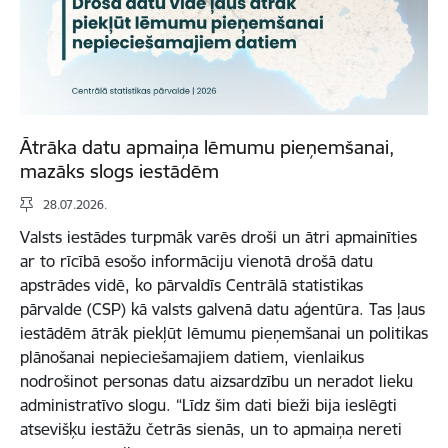
Ātrāka datu apmaiņa lēmumu pieņemšanai,
mazāks slogs iestādēm
28.07.2026.
Valsts iestādes turpmāk varēs droši un ātri apmainīties
ar to rīcībā esošo informāciju vienotā drošā datu
apstrādes vidē, ko pārvaldīs Centrālā statistikas
pārvalde (CSP) kā valsts galvenā datu aģentūra. Tas ļaus
iestādēm ātrāk piekļūt lēmumu pieņemšanai un politikas
plānošanai nepieciešamajiem datiem, vienlaikus
nodrošinot personas datu aizsardzību un neradot lieku
administratīvo slogu. “Līdz šim dati bieži bija ieslēgti
atsevišķu iestāžu četrās sienās, un to apmaiņa nereti