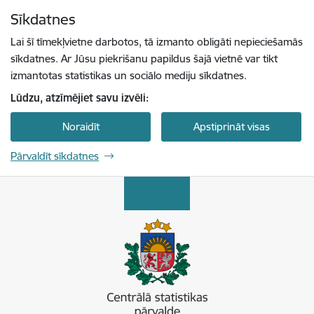
Pāriet uz lapas saturu
Sīkdatnes
Spied
lai meklētu
Enter
Lai šī tīmekļvietne darbotos, tā izmanto obligāti nepieciešamās
sīkdatnes. Ar Jūsu piekrišanu papildus šajā vietnē var tikt
izmantotas statistikas un sociālo mediju sīkdatnes.
Lūdzu, atzīmējiet savu izvēli:
Noraidīt
Apstiprināt visas
Pārvaldīt sīkdatnes
Centrālā statistikas pārvalde