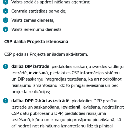
Valsts sociālās apdrošināšanas aģentūra;
Centrālā statistikas pārvalde;
Valsts zemes dienests;
Valsts ieņēmumu dienests.
CSP dalība Projekta īstenošanā
CSP piedalās Projektā ar šādām aktivitātēm:
dalība DIP
izstrādē
, piedaloties saskarņu izveides vadlīniju
izstrādē,
ieviešanā
, piedaloties CSP informācijas sistēmu
un DIP saskarņu integrācijas testēšanā, kā arī nodrošinot
risinājumu izmantošanu līdz to pilnīgai ieviešanai un pēc
projekta realizācijas;
dalība DPP 2.kārtas
izstrādē
, piedaloties DPP prasību
izstrādē un saskaņošanā,
ieviešanā
, ieviešanā, nodrošinot
CSP datu publicēšanu DPP, piedaloties risinājuma
testēšanā, kļūdu un izmaiņu pieprasījumu pieteikšanā, kā
arī nodrošinot risinājuma izmantošanu līdz tā pilnīgai