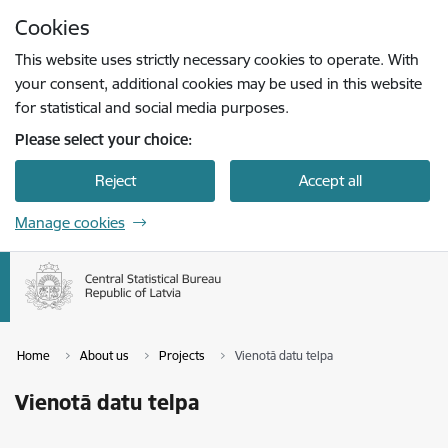
Skip to page content
Cookies
Press
to search
Enter
This website uses strictly necessary cookies to operate. With
your consent, additional cookies may be used in this website
for statistical and social media purposes.
Please select your choice:
Reject
Accept all
Manage cookies
Home
About us
Projects
Vienotā datu telpa
Vienotā datu telpa