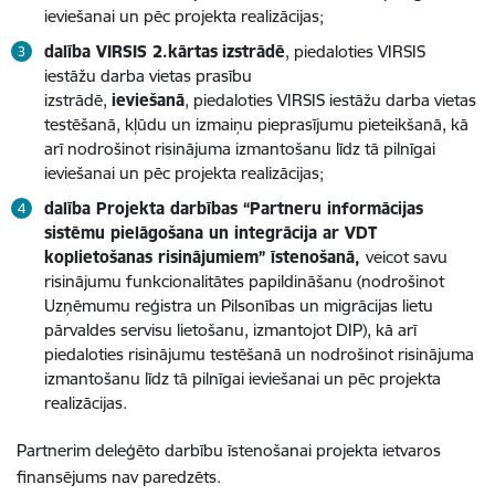
ieviešanai un pēc projekta realizācijas;
dalība VIRSIS 2.kārtas
izstrādē
, piedaloties VIRSIS
iestāžu darba vietas prasību
izstrādē,
ieviešanā
, piedaloties VIRSIS iestāžu darba vietas
testēšanā, kļūdu un izmaiņu pieprasījumu pieteikšanā, kā
arī nodrošinot risinājuma izmantošanu līdz tā pilnīgai
ieviešanai un pēc projekta realizācijas;
dalība Projekta darbības “Partneru informācijas
sistēmu pielāgošana un integrācija ar VDT
koplietošanas risinājumiem” īstenošanā,
veicot savu
risinājumu funkcionalitātes papildināšanu (nodrošinot
Uzņēmumu reģistra un Pilsonības un migrācijas lietu
pārvaldes servisu lietošanu, izmantojot DIP), kā arī
piedaloties risinājumu testēšanā un nodrošinot risinājuma
izmantošanu līdz tā pilnīgai ieviešanai un pēc projekta
realizācijas.
Partnerim deleģēto darbību īstenošanai projekta ietvaros
finansējums nav paredzēts.