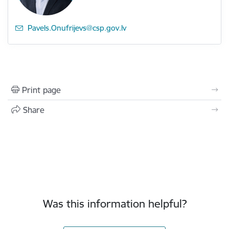
E-mail:
Pavels.Onufrijevs@csp.gov.lv
Print page
Share
Was this information helpful?