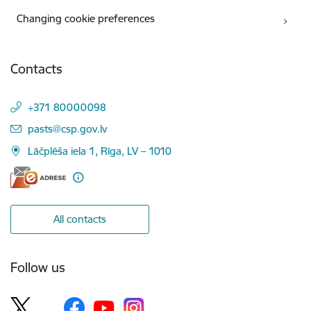
Changing cookie preferences
Contacts
+371 80000098
E-mail:
pasts@csp.gov.lv
Lāčplēša iela 1, Rīga, LV – 1010
All contacts
Follow us