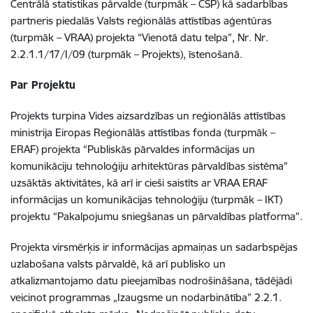
Centrālā statistikas pārvalde (turpmāk – CSP) kā sadarbības
partneris piedalās Valsts reģionālās attīstības aģentūras
(turpmāk – VRAA) projekta “Vienotā datu telpa”, Nr. Nr.
2.2.1.1/17/I/09 (turpmāk – Projekts), īstenošanā.
Par Projektu
Projekts turpina Vides aizsardzības un reģionālās attīstības
ministrija Eiropas Reģionālās attīstības fonda (turpmāk –
ERAF) projekta “Publiskās pārvaldes informācijas un
komunikāciju tehnoloģiju arhitektūras pārvaldības sistēma”
uzsāktās aktivitātes, kā arī ir cieši saistīts ar VRAA ERAF
informācijas un komunikācijas tehnoloģiju (turpmāk – IKT)
projektu “Pakalpojumu sniegšanas un pārvaldības platforma”.
Projekta virsmērķis ir informācijas apmaiņas un sadarbspējas
uzlabošana valsts pārvaldē, kā arī publisko un
atkalizmantojamo datu pieejamības nodrošināšana, tādējādi
veicinot programmas „Izaugsme un nodarbinātība” 2.2.1.