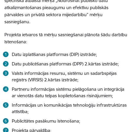
specifiskā atbalsta mērķa „Nodrošināt publisko datu
atkalizmantošanas pieaugumu un efektīvu publiskās
pārvaldes un privātā sektora mijiedarbību” mērķu
sasniegšanu.
Projekta ietvaros tā mērķu sasniegšanai plānota šādu darbību
īstenošana:
Datu izplatīšanas platformas (DIP) izstrāde;
Datu publicēšanas platformas (DPP) 2.kārtas izstrāde;
Valsts informācijas resursu, sistēmu un sadarbspējas
reģistrs (VIRSIS) 2.kārtas izstrāde;
Partneru informācijas sistēmu pielāgošana un integrācija
ar vienotās datu telpas koplietošanas risinājumiem;
Informācijas un komunikācijas tehnoloģiju infrastruktūras
attīstība;
Publicitātes pasākumu īstenošana;
Projekta pārvaldība;