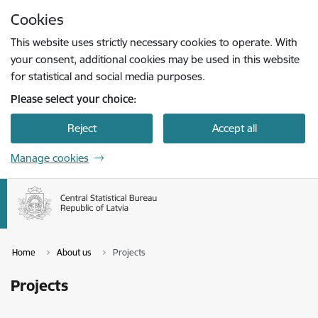
Skip to page content
Cookies
Press
to search
Enter
This website uses strictly necessary cookies to operate. With
your consent, additional cookies may be used in this website
for statistical and social media purposes.
Please select your choice:
Reject
Accept all
Manage cookies
Home
About us
Projects
Projects