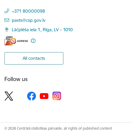
+371 80000098
E-mail:
pasts@csp.gov.lv
Lāčplēša iela 1, Rīga, LV – 1010
All contacts
Follow us
© 2026 Centrālā statistikas pārvalde, all rights of published content