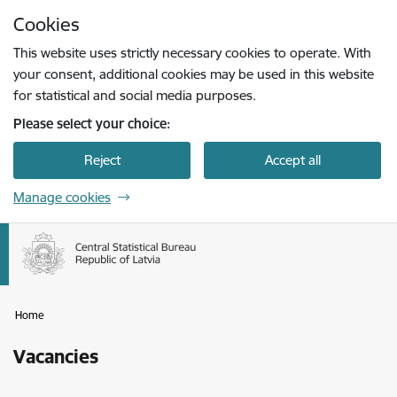
Skip to page content
Cookies
Press
to search
Enter
This website uses strictly necessary cookies to operate. With
your consent, additional cookies may be used in this website
for statistical and social media purposes.
Please select your choice:
Reject
Accept all
Manage cookies
Home
Vacancies