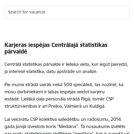
Search for vacancie
Karjeras iespējas Centrālajā statistikas
pārvaldē
Centrālā statistikas pārvalde ir lieliska vieta, kur iegūt pieredzi,
ja interesē statistika, datu apstrāde un analīze.
Pie mums strādā vairāk nekā 500 speciālisti, tas nozīmē, ka
mūsu darbiniekiem ir labas iespējas veidot karjeru
iestādē. Lielākā daļa personāla strādā Rīgā, tomēr CSP
struktūrvienības ir arī Preiļos, Valmierā un Kuldīgā.
Lai veicinātu CSP kolektīva saliedētību un radošumu, 2014.
gada jūnijā izveidots koris "Mediāna". Tā nosaukums izvēlēts
par godu statistiskajam rādītājam "mediāna", kas ir augošā vai