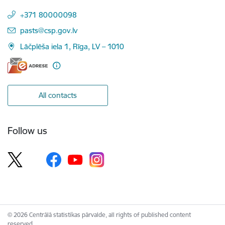
+371 80000098
E-mail:
pasts@csp.gov.lv
Lāčplēša iela 1, Rīga, LV – 1010
All contacts
Follow us
© 2026 Centrālā statistikas pārvalde, all rights of published content
reserved.