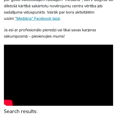
dilstošā kārtībā sakārtotu novērojumu centra vērtība jeb
sadalījuma viduspunkts. Vairāk par kora aktivitātēm
uzzini
"Mediāna" Facebook lapā
.
Ja esi ar profesionālo pieredzi vai tikai savas karjeras
sākumposmā – pievienojies mums!
Search results: