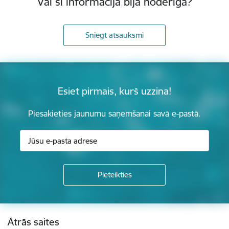
Vai šī informācija bija noderīga?
Sniegt atsauksmi
Esiet pirmais, kurš uzzina!
Piesakieties jaunumu saņemšanai savā e-pastā.
Kājene
Ātrās saites