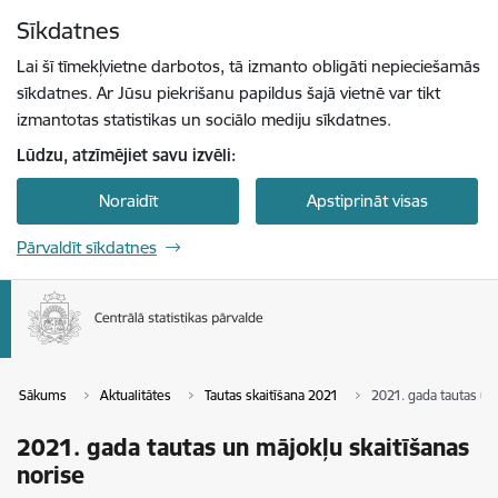
Pāriet uz lapas saturu
Sīkdatnes
Spied
lai meklētu
Enter
Lai šī tīmekļvietne darbotos, tā izmanto obligāti nepieciešamās
sīkdatnes. Ar Jūsu piekrišanu papildus šajā vietnē var tikt
izmantotas statistikas un sociālo mediju sīkdatnes.
Lūdzu, atzīmējiet savu izvēli:
Noraidīt
Apstiprināt visas
Pārvaldīt sīkdatnes
Sākums
Aktualitātes
Tautas skaitīšana 2021
2021. gada tautas un
2021. gada tautas un mājokļu skaitīšanas
norise