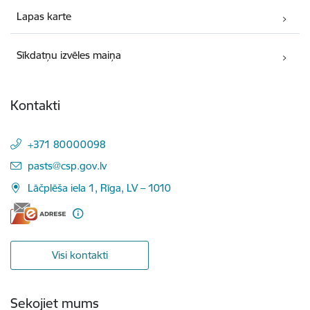
Lapas karte
Sīkdatņu izvēles maiņa
Kontakti
+371 80000098
E-pasts:
pasts@csp.gov.lv
Lāčplēša iela 1, Rīga, LV – 1010
Visi kontakti
Sekojiet mums