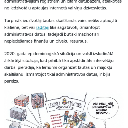
administratīvajiem reģistriem un citām datubāzēm, atsakoties
no iedzīvotāju aptaujas internetā vai viņu dzīvesvietās.
Turpmāk iedzīvotāji tautas skaitīšanās vairs netiks aptaujāti
klātienē, bet visi
rādītāji
tiks sagatavoti, izmantojot
administratīvos datus, tādējādi būtiski mazinot arī
nepieciešamos finanšu un cilvēku resursus.
2020. gada epidemioloģiskā situācija un valstī izsludinātā
ārkārtējā situācija, kad pilnībā tika apstādināts intervētāju
darbs, pierādīja, ka lēmums organizēt tautas un mājokļu
skaitīšanu, izmantojot tikai administratīvos datus, ir bijis
pareizs.