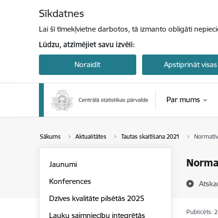
Pāriet uz lapas saturu
Sīkdatnes
Lai šī tīmekļvietne darbotos, tā izmanto obligāti nepiec
Lūdzu, atzīmējiet savu izvēli:
Noraidīt
Apstiprināt visas
Par mums
Sākums
Aktualitātes
Tautas skaitīšana 2021
Normatīvi
Normat
Jaunumi
Konferences
Atska
Dzīves kvalitāte pilsētās 2025
Publicēts: 
Lauku saimniecību integrētās