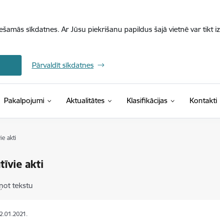
iešamās sīkdatnes. Ar Jūsu piekrišanu papildus šajā vietnē var tikt i
Pārvaldīt sīkdatnes
(Ārējā saite)
Pakalpojumi
Aktualitātes
Klasifikācijas
Kontakti
e akti
īvie akti
ņot tekstu
22.01.2021.