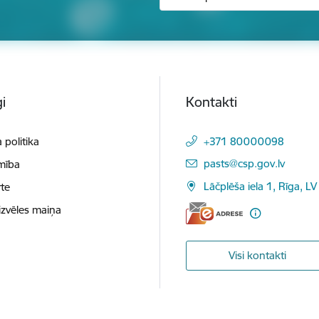
i
Kontakti
 politika
+371 80000098
E-pasts:
pasts@csp.gov.lv
mība
Lāčplēša iela 1, Rīga, LV
te
izvēles maiņa
Visi kontakti