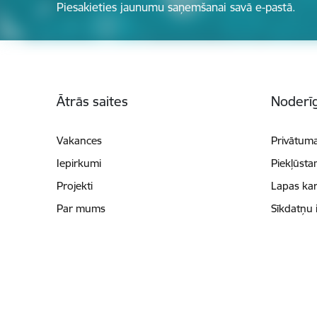
Piesakieties jaunumu saņemšanai savā e-pastā.
Kājene
Ātrās saites
Noderīg
Vakances
Privātuma
Iepirkumi
Piekļūsta
Projekti
Lapas kar
Par mums
Sīkdatņu 